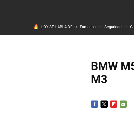
HOY SE HABLA DE
Famosos
Seguridad
Ca
BMW M5 
M3
FACEBOOK
TWITTER
FLIPBOARD
E-
MAIL