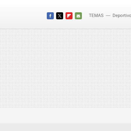
TEMAS
Deportiv
FACEBOOK
TWITTER
FLIPBOARD
E-
MAIL