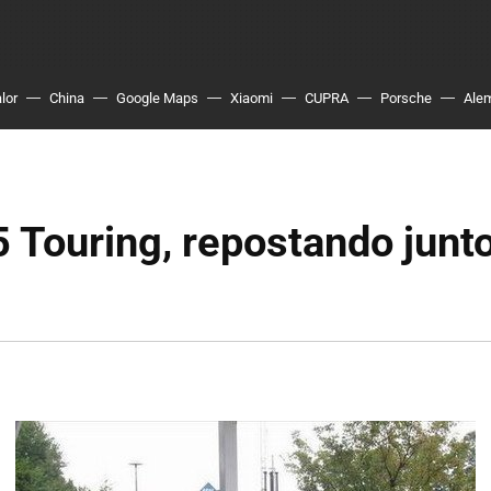
lor
China
Google Maps
Xiaomi
CUPRA
Porsche
Ale
Touring, repostando junto