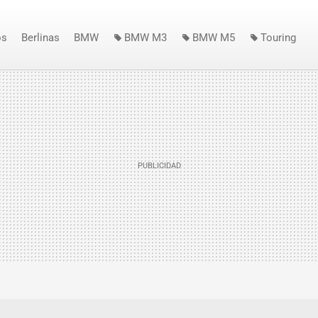
os
Berlinas
BMW
BMW M3
BMW M5
Touring