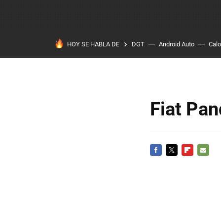
HOY SE HABLA DE
DGT
Android Auto
Calo
Fiat Pan
FACEBOOK
TWITTER
FLIPBOARD
E-
MAIL