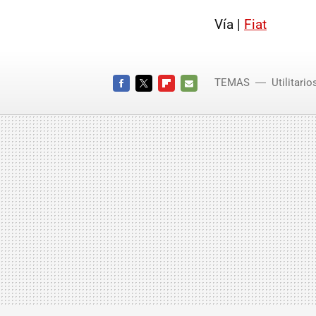
Vía |
Fiat
TEMAS
Utilitario
FACEBOOK
TWITTER
FLIPBOARD
E-
MAIL