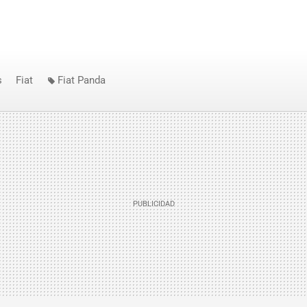
s
Fiat
Fiat Panda