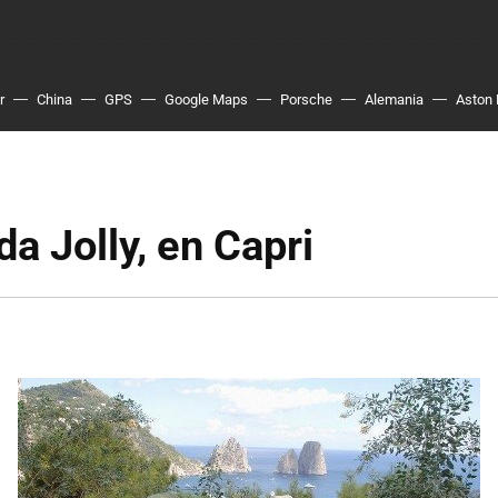
r
China
GPS
Google Maps
Porsche
Alemania
Aston 
da Jolly, en Capri