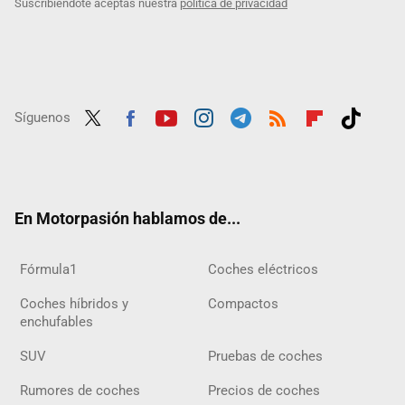
Suscribiéndote aceptas nuestra
política de privacidad
Síguenos
Twit
Fac
Yout
Inst
Tele
RSS
Flip
Tikt
ter
ebo
ube
agra
gra
boar
ok
ok
m
m
d
En Motorpasión hablamos de...
Fórmula1
Coches eléctricos
Coches híbridos y
Compactos
enchufables
SUV
Pruebas de coches
Rumores de coches
Precios de coches