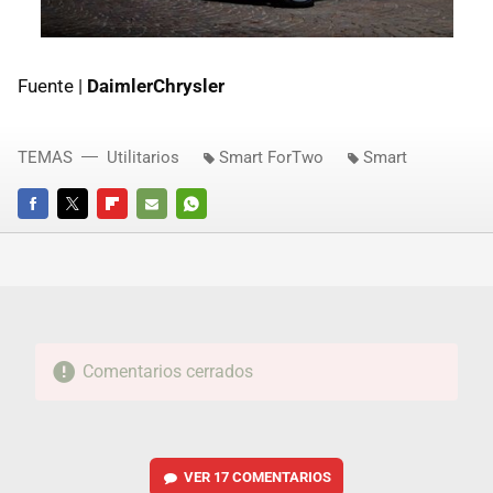
Fuente |
DaimlerChrysler
TEMAS
Utilitarios
Smart ForTwo
Smart
FACEBOOK
TWITTER
FLIPBOARD
E-
WHATSAPP
MAIL
Comentarios cerrados
VER
17 COMENTARIOS