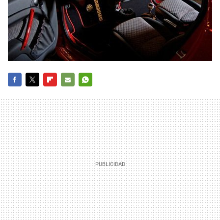
FACEBOOK
TWITTER
FLIPBOARD
E-
WHATSAPP
MAIL