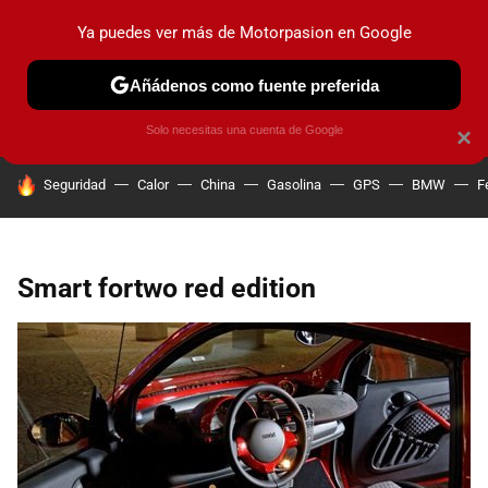
Ya puedes ver más de Motorpasion en Google
PRUEBAS
COCHES ELÉCTRICOS
OBSERVATORIO
F1
Añádenos como fuente preferida
Solo necesitas una cuenta de Google
×
HOY SE HABLA DE
Seguridad
Calor
China
Gasolina
GPS
BMW
F
Smart fortwo red edition