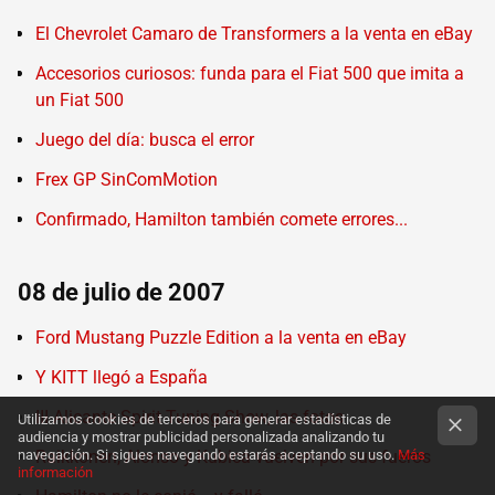
El Chevrolet Camaro de Transformers a la venta en eBay
Accesorios curiosos: funda para el Fiat 500 que imita a
un Fiat 500
Juego del día: busca el error
Frex GP SinComMotion
Confirmado, Hamilton también comete errores...
08 de julio de 2007
Ford Mustang Puzzle Edition a la venta en eBay
Y KITT llegó a España
III Alicante Spirit Tuning Show, las fotos
Utilizamos cookies de terceros para generar estadísticas de
audiencia y mostrar publicidad personalizada analizando tu
navegación. Si sigues navegando estarás aceptando su uso.
Raikkonen, Alonso y Kubica vuelven por sus fueros
Más
información