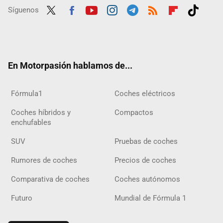
Síguenos
Twit
Fac
Yout
Inst
Tele
RSS
Flip
Tikt
ter
ebo
ube
agra
gra
boar
ok
ok
m
m
d
En Motorpasión hablamos de...
Fórmula1
Coches eléctricos
Coches híbridos y
Compactos
enchufables
SUV
Pruebas de coches
Rumores de coches
Precios de coches
Comparativa de coches
Coches autónomos
Futuro
Mundial de Fórmula 1