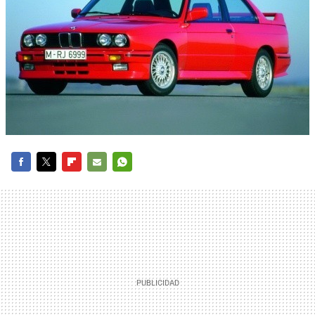
FACEBOOK
TWITTER
FLIPBOARD
E-
WHATSAPP
MAIL