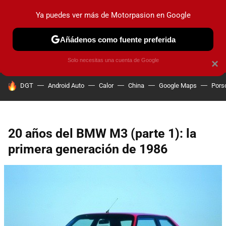
Ya puedes ver más de Motorpasion en Google
PRUEBAS
COCHES ELÉCTRICOS
OBSERVATORIO
F1
Añádenos como fuente preferida
Solo necesitas una cuenta de Google
×
HOY SE HABLA DE
DGT
Android Auto
Calor
China
Google Maps
Pors
20 años del BMW M3 (parte 1): la
primera generación de 1986