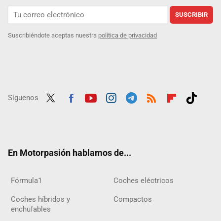
SUSCRIBIR
Suscribiéndote aceptas nuestra
política de privacidad
Síguenos
Twit
Fac
Yout
Inst
Tele
RSS
Flip
Tikt
ter
ebo
ube
agra
gra
boar
ok
ok
m
m
d
En Motorpasión hablamos de...
Fórmula1
Coches eléctricos
Coches híbridos y
Compactos
enchufables