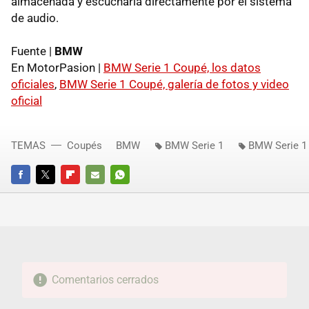
almacenada y escucharla directamente por el sistema
de audio.
Fuente |
BMW
En MotorPasion |
BMW Serie 1 Coupé, los datos
oficiales
,
BMW Serie 1 Coupé, galería de fotos y video
oficial
TEMAS
Coupés
BMW
BMW Serie 1
BMW Serie 1
FACEBOOK
TWITTER
FLIPBOARD
E-
WHATSAPP
MAIL
Comentarios cerrados