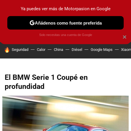
Ya puedes ver más de Motorpasion en Google
PRUEBAS
COCHES ELÉCTRICOS
OBSERVATORIO
F1
Añádenos como fuente preferida
Solo necesitas una cuenta de Google
×
HOY SE HABLA DE
Seguridad
Calor
China
Diésel
Google Maps
Xiaom
El BMW Serie 1 Coupé en
profundidad