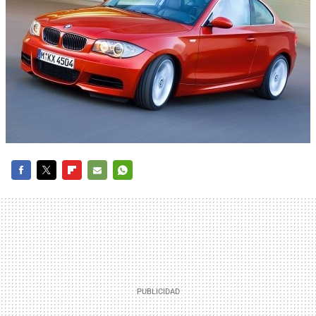
FACEBOOK
TWITTER
FLIPBOARD
E-
WHATSAPP
MAIL