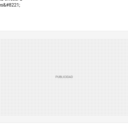
les&#8221;