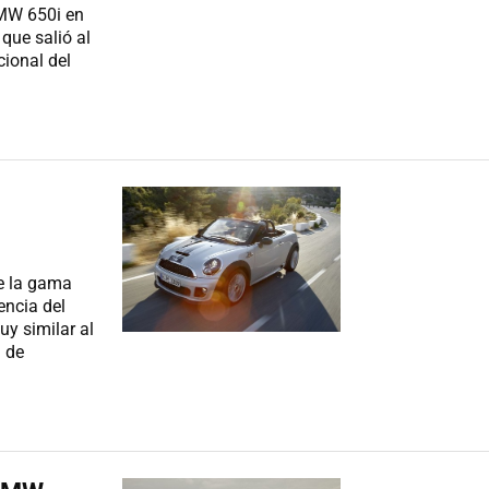
BMW 650i en
que salió al
ional del
de la gama
encia del
uy similar al
 de