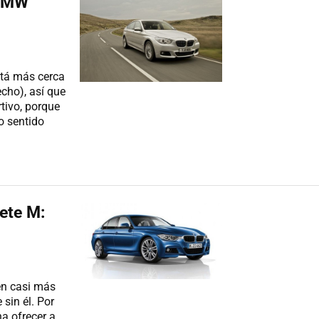
 BMW
stá más cerca
cho), así que
tivo, porque
o sentido
ete M:
en casi más
sin él. Por
a ofrecer a