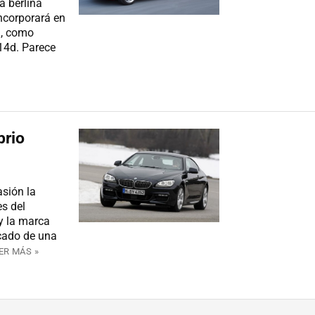
a berlina
incorporará en
a, como
114d. Parece
brio
sión la
s del
y la marca
cado de una
ER MÁS »