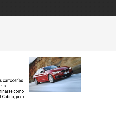
s carrocerías
e la
ominarse como
l Cabrio, pero