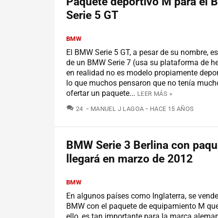
Paquete deportivo M para el
Serie 5 GT
BMW
El BMW Serie 5 GT, a pesar de su nombre, e
de un BMW Serie 7 (usa su plataforma de he
en realidad no es modelo propiamente depor
lo que muchos pensaron que no tenía much
ofertar un paquete...
LEER MÁS »
COMENTARIOS
24
MANUEL J LAGOA
HACE 15 AÑOS
BMW Serie 3 Berlina con paqu
llegará en marzo de 2012
BMW
En algunos países como Inglaterra, se vend
BMW con el paquete de equipamiento M que 
ello, es tan importante para la marca aleman