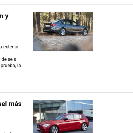
n y
a exterior
s
 de seis
 prueba, la
sel más