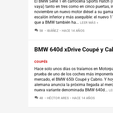
El BMW Serie 1 en carrocería Sports Hatch (l
vaya) tanto en tres como en cinco puertas, 
noviembre un nuevo motor diésel a su gam
escalón inferior y más asequible: el nuevo 
que a BMW también ha...
LEER MÁS »
COMENTARIOS
58
IBÁÑEZ
HACE 14 AÑOS
BMW 640d xDrive Coupé y Ca
COUPÉS
Hace solo unos días os traíamos en Motorpa
prueba de uno de los coches más imponente
mercado, el BMW 650i Coupé y Cabrio. Y ho
alemana anuncia la próxima llegada al mer
nueva variante denominada BMW 640d...
LE
COMENTARIOS
48
HÉCTOR ARES
HACE 14 AÑOS