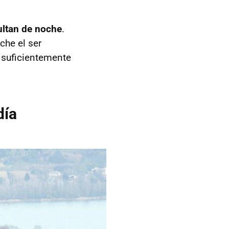
ultan de noche
.
che el ser
 suficientemente
día