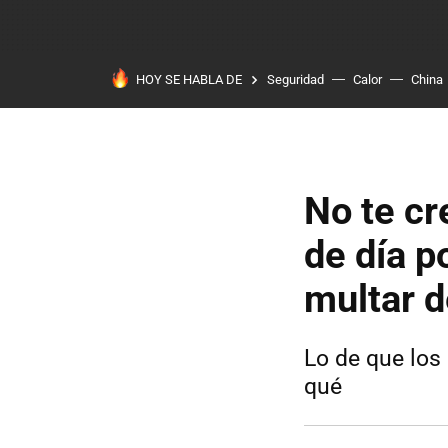
HOY SE HABLA DE
Seguridad
Calor
China
No te cr
de día p
multar 
Lo de que los
qué