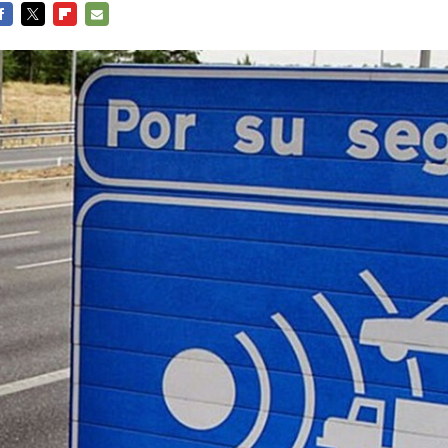
ACEBOOK
TWITTER
FLIPBOARD
E-
MAIL