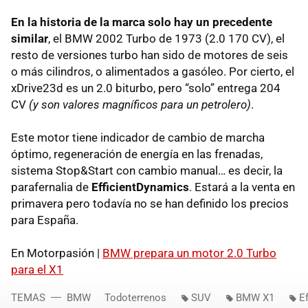
En la historia de la marca solo hay un precedente
similar
, el
BMW
2002 Turbo de 1973 (2.0 170 CV), el
resto de versiones turbo han sido de motores de seis
o más cilindros, o alimentados a gasóleo. Por cierto, el
xDrive23d es un 2.0 biturbo, pero “solo” entrega 204
CV
(y son valores magníficos para un petrolero)
.
Este motor tiene indicador de cambio de marcha
óptimo, regeneración de energía en las frenadas,
sistema Stop&Start con cambio manual… es decir, la
parafernalia de
EfficientDynamics
. Estará a la venta en
primavera pero todavía no se han definido los precios
para España.
En Motorpasión |
BMW
prepara un motor 2.0 Turbo
para el X1
TEMAS
BMW
Todoterrenos
SUV
BMW X1
E