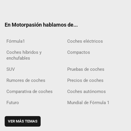
Twit
Fac
Yout
Inst
Tele
RSS
Flip
Tikt
ter
ebo
ube
agra
gra
boar
ok
ok
m
m
d
En Motorpasión hablamos de...
Fórmula1
Coches eléctricos
Coches híbridos y
Compactos
enchufables
SUV
Pruebas de coches
Rumores de coches
Precios de coches
Comparativa de coches
Coches autónomos
Futuro
Mundial de Fórmula 1
VER MÁS TEMAS