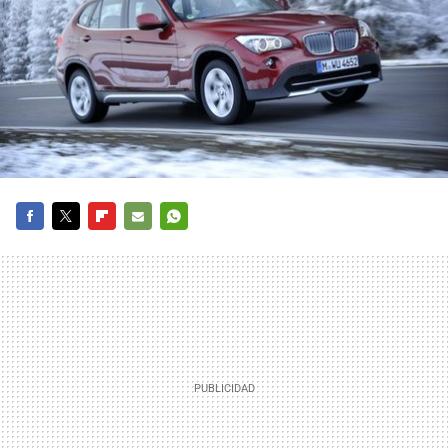
FACEBOOK
TWITTER
FLIPBOARD
E-
WHATSAPP
MAIL