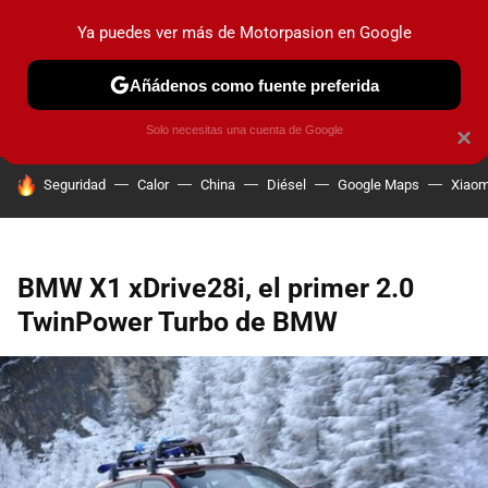
Ya puedes ver más de Motorpasion en Google
PRUEBAS
COCHES ELÉCTRICOS
OBSERVATORIO
F1
Añádenos como fuente preferida
Solo necesitas una cuenta de Google
×
HOY SE HABLA DE
Seguridad
Calor
China
Diésel
Google Maps
Xiaom
BMW X1 xDrive28i, el primer 2.0
TwinPower Turbo de BMW