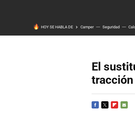
HOY SE HABLA DE
Camper
Seguridad
Cal
El susti
tracción
FACEBOOK
TWITTER
FLIPBOARD
E-
MAIL