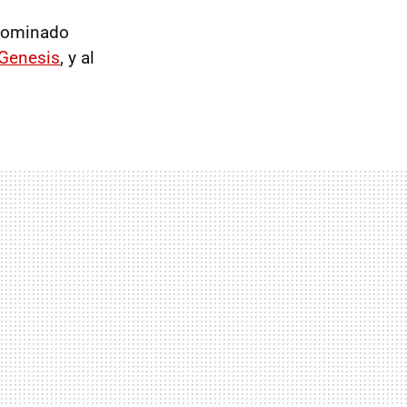
enominado
Genesis
, y al