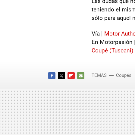
Las dudas que n
teniendo el mis
sólo para aquel 
Vía |
Motor Autho
En Motorpasión 
Coupé (Tuscani)
TEMAS
Coupés
FACEBOOK
TWITTER
FLIPBOARD
E-
MAIL