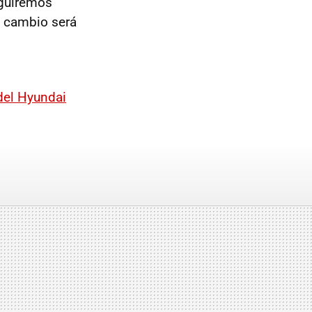
eguiremos
e cambio será
del Hyundai