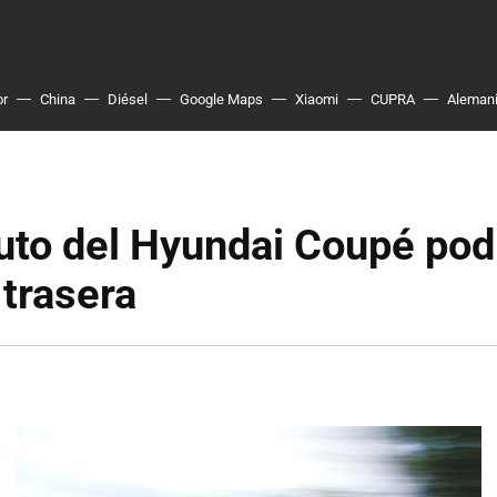
or
China
Diésel
Google Maps
Xiaomi
CUPRA
Aleman
tuto del Hyundai Coupé pod
 trasera