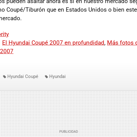
os pueden asaltar ahora es si en nuestro mercado s
mo Coupé/Tiburón que en Estados Unidos o bien est
mercado.
rity
|
El Hyundai Coupé 2007 en profundidad
,
Más fotos 
 2007
Hyundai Coupé
Hyundai