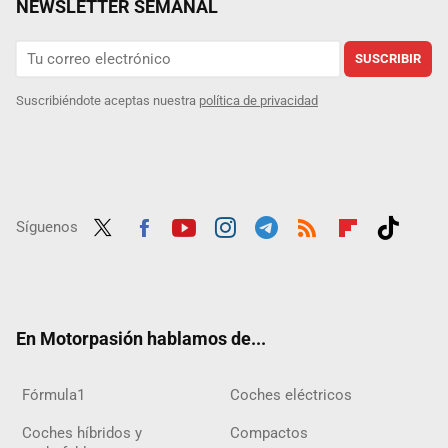
NEWSLETTER SEMANAL
SUSCRIBIR
Suscribiéndote aceptas nuestra
política de privacidad
Síguenos
Twit
Fac
Yout
Inst
Tele
RSS
Flip
Tikt
ter
ebo
ube
agra
gra
boar
ok
ok
m
m
d
En Motorpasión hablamos de...
Fórmula1
Coches eléctricos
Coches híbridos y
Compactos