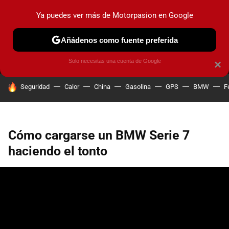
Ya puedes ver más de Motorpasion en Google
MENÚ
NUEVO
Añádenos como fuente preferida
PRUEBAS
COCHES ELÉCTRICOS
OBSERVATORIO
F1
Solo necesitas una cuenta de Google
×
HOY SE HABLA DE
Seguridad
Calor
China
Gasolina
GPS
BMW
F
Cómo cargarse un BMW Serie 7
haciendo el tonto