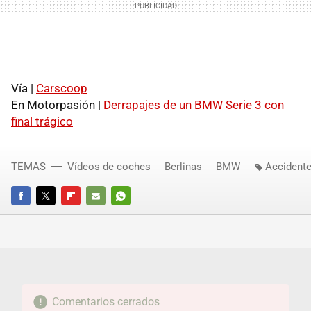
Vía |
Carscoop
En Motorpasión |
Derrapajes de un BMW Serie 3 con
final trágico
TEMAS
Vídeos de coches
Berlinas
BMW
Accident
FACEBOOK
TWITTER
FLIPBOARD
E-
WHATSAPP
MAIL
Comentarios cerrados