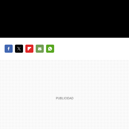
FACEBOOK
TWITTER
FLIPBOARD
E-
WHATSAPP
MAIL