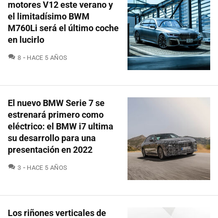
motores V12 este verano y
el limitadísimo BWM
M760Li será el último coche
en lucirlo
COMENTARIOS
8
HACE 5 AÑOS
El nuevo BMW Serie 7 se
estrenará primero como
eléctrico: el BMW i7 ultima
su desarrollo para una
presentación en 2022
COMENTARIOS
3
HACE 5 AÑOS
Los riñones verticales de