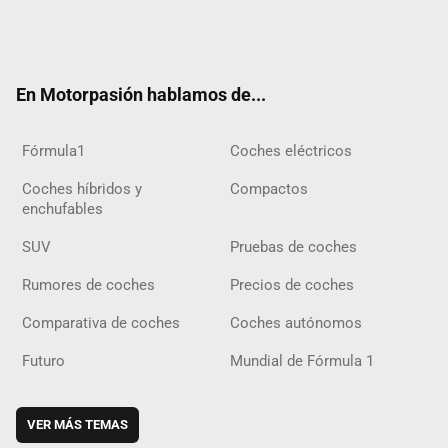
Twit
Fac
Yout
Inst
Tele
RSS
Flip
Tikt
ter
ebo
ube
agra
gra
boar
ok
ok
m
m
d
En Motorpasión hablamos de...
Fórmula1
Coches eléctricos
Coches híbridos y
Compactos
enchufables
SUV
Pruebas de coches
Rumores de coches
Precios de coches
Comparativa de coches
Coches autónomos
Futuro
Mundial de Fórmula 1
VER MÁS TEMAS