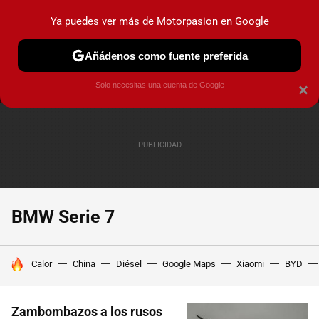
Ya puedes ver más de Motorpasion en Google
MENÚ
NUEVO
Añádenos como fuente preferida
PRUEBAS
COCHES ELÉCTRICOS
OBSERVATORIO
F1
Solo necesitas una cuenta de Google
×
BMW Serie 7
HOY SE HABLA DE
Calor
China
Diésel
Google Maps
Xiaomi
BYD
Zambombazos a los rusos