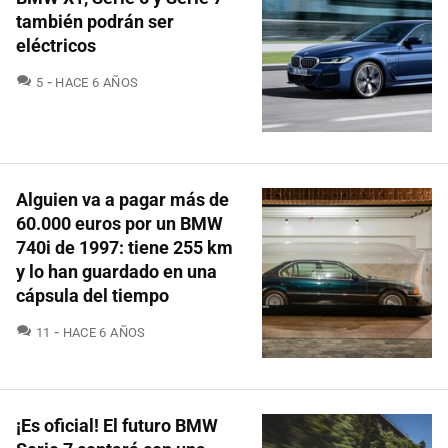
también podrán ser
eléctricos
COMENTARIOS
5
HACE 6 AÑOS
Alguien va a pagar más de
60.000 euros por un BMW
740i de 1997: tiene 255 km
y lo han guardado en una
cápsula del tiempo
COMENTARIOS
11
HACE 6 AÑOS
¡Es oficial! El futuro BMW