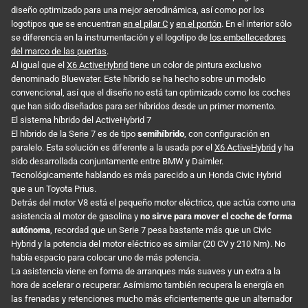
diseño optimizado para una mejor aerodinámica, así como por los
logotipos que se encuentran
en el pilar C
y
en el portón
. En el interior sólo
se diferencia en la instrumentación y el logotipo de
los embellecedores
del marco de las puertas
.
Al igual que el
X6 ActiveHybrid
tiene un color de pintura exclusivo
denominado Bluewater. Este híbrido se ha hecho sobre un modelo
convencional, así que el diseño no está tan optimizado como los coches
que han sido diseñados para ser híbridos desde un primer momento.
El sistema híbrido del ActiveHybrid 7
El híbrido de la Serie 7 es de tipo
semihíbrido
, con configuración en
paralelo. Esta solución es diferente a la usada por el
X6 ActiveHybrid
y ha
sido desarrollada conjuntamente entre BMW y Daimler.
Tecnológicamente hablando es más parecido a un Honda Civic Hybrid
que a un Toyota Prius.
Detrás del motor V8 está el pequeño motor eléctrico, que actúa como una
asistencia al motor de gasolina y
no sirve para mover el coche de forma
autónoma
, recordad que un Serie 7 pesa bastante más que un Civic
Hybrid y la potencia del motor eléctrico es similar (20 CV y 210 Nm). No
había espacio para colocar uno de más potencia.
La asistencia viene en forma de arranques más suaves y un extra a la
hora de acelerar o recuperar. Asímismo también recupera la energía en
las frenadas y retenciones mucho más eficientemente que un alternador