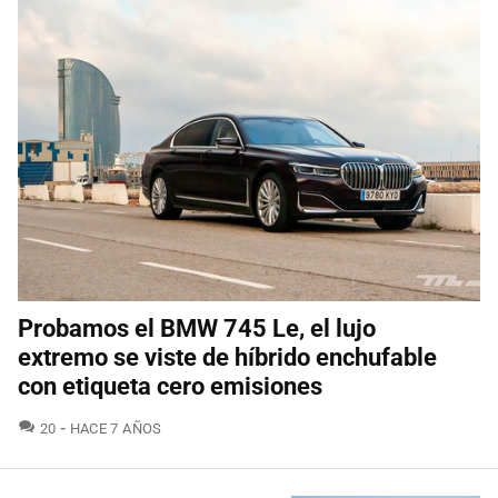
Probamos el BMW 745 Le, el lujo
extremo se viste de híbrido enchufable
con etiqueta cero emisiones
COMENTARIOS
20
HACE 7 AÑOS