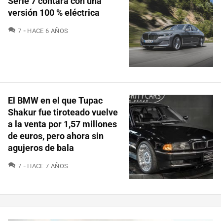
Serie 7 contará con una
versión 100 % eléctrica
COMENTARIOS
7
HACE 6 AÑOS
El BMW en el que Tupac
Shakur fue tiroteado vuelve
a la venta por 1,57 millones
de euros, pero ahora sin
agujeros de bala
COMENTARIOS
7
HACE 7 AÑOS