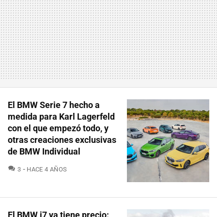
El BMW Serie 7 hecho a
medida para Karl Lagerfeld
con el que empezó todo, y
otras creaciones exclusivas
de BMW Individual
COMENTARIOS
3
HACE 4 AÑOS
El BMW i7 ya tiene precio: