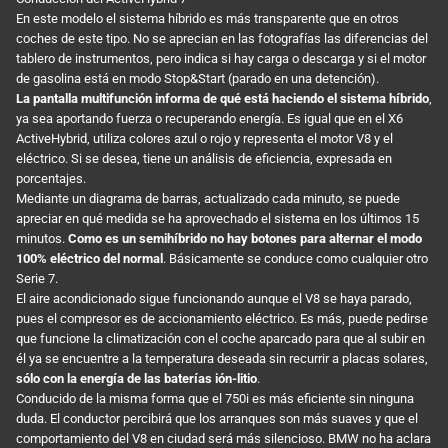
En este modelo el sistema híbrido es más transparente que en otros
coches de este tipo. No se aprecian en las fotografías las diferencias del
tablero de instrumentos, pero indica si hay carga o descarga y si el motor
de gasolina está en modo Stop&Start (parado en una detención).
La pantalla multifunción informa de qué está haciendo el sistema híbrido
,
ya sea aportando fuerza o recuperando energía. Es igual que en el X6
ActiveHybrid, utiliza colores azul o rojo y representa el motor V8 y el
eléctrico. Si se desea, tiene un análisis de eficiencia, expresada en
porcentajes.
Mediante un diagrama de barras, actualizado cada minuto, se puede
apreciar en qué medida se ha aprovechado el sistema en los últimos 15
minutos.
Como es un semihíbrido no hay botones para alternar el modo
100% eléctrico del normal
. Básicamente se conduce como cualquier otro
Serie 7.
El aire acondicionado sigue funcionando aunque el V8 se haya parado,
pues el compresor es de accionamiento eléctrico. Es más, puede pedirse
que funcione la climatización con el coche aparcado para que al subir en
él ya se encuentre a la temperatura deseada sin recurrir a placas solares,
sólo con la energía de las baterías ión-litio
.
Conducido de la misma forma que el 750i es más eficiente sin ninguna
duda. El conductor percibirá que los arranques son más suaves y que el
comportamiento del V8 en ciudad será más silencioso. BMW no ha aclara