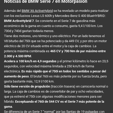
Noticias de BMW Serie 7 en Motorpasión
Además del
BMW X6 ActiveHybrid
se ha revelado un modelo para rivalizar
con los exclusivos Lexus LS 600h y Mercedes-Benz S 400 BlueHYBRID:
BMW ActiveHybrid 7
. Se convierte en el Serie 7 de gasolina más
económico de la gama en cuanto a consumo, gasta 9,4 l/100 km. Los
730d y 740d gastan todavía menos.
Tiene dos motores, uno térmico y uno eléctrico. Por un lado tenemos el
V8 biturbo del 750i que se ha potenciado y da 449 CV, y por otro un motor
eléctrico de 20 CV situado entre el motor y la caja de cambios. La
potencia máxima combinada es
465 CV y 700 Nm de par máximo entre
2.000 y 4.500 RPM
.
Acelera a 100 km/h en 4,9 segundos
y el primer kilómetro lo hace en 23,5
segundos, con velocidad máxima limitada a 250 km/h de forma
electrónica.
Es más rápido que el 750i en todos los sentidos a pesar del
aumento de peso
. El brutal 760i es más potente por su fuerza bruta, pero
gasta bastante más, 12,9 l/100 km.
Sólo tiene versión de propulsión
(tracción trasera) en carrocería normal o
larga. La caja de cambios es de convertidor de par y ocho velocidades,
que ya estrenó el 750i con algunas modificaciones menores para ser
híbrido.
Exceptuando el 760i de 544 CV es el Serie 7 más potente de la
gama
.
Se diferencia de un Serie 7 “normal” por las llantas de 19 pulgadas con