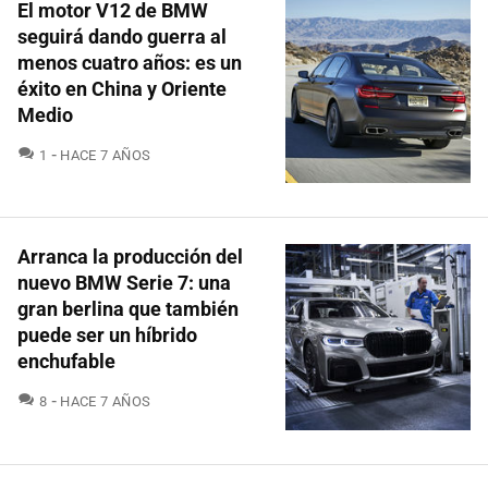
El motor V12 de BMW
seguirá dando guerra al
menos cuatro años: es un
éxito en China y Oriente
Medio
COMENTARIOS
1
HACE 7 AÑOS
Arranca la producción del
nuevo BMW Serie 7: una
gran berlina que también
puede ser un híbrido
enchufable
COMENTARIOS
8
HACE 7 AÑOS