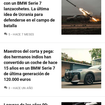
con un BMW Serie 7
lanzacohetes. La última
idea de Ucrania para
defenderse en el campo de
batalla
COMENTARIOS
5
HACE 7 MESES
Maestros del corta y pega:
dos hermanos indios han
convertido un coche de hace
15 años en un BMW Serie 7
de última generación de
120.000 euros
COMENTARIOS
3
HACE UN AÑO
Locuras de los años 90: