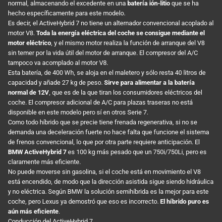
normal, almacenando el excedente en una
batería ión-litio
que se ha
hecho específicamente para este modelo.
Es decir, el ActiveHybrid 7 no tiene un alternador convencional acoplado al
motor V8.
Toda la energía eléctrica del coche se consigue mediante el
motor eléctrico
, y el mismo motor realiza la función de arranque del V8
sin temer por la vida útil del motor de arranque. El compresor del A/C
tampoco va acomplado al motor V8.
Esta batería, de 400 Wh, se aloja en el maletero y sólo resta 40 litros de
capacidad y añade 27 kg de peso.
Sirve para alimentar a la batería
normal de 12V
, que es de la que tiran los consumidores eléctricos del
coche. El compresor adicional de A/C para plazas traseras no está
disponible en este modelo pero sí en otros Serie 7.
Como todo híbrido que se precie tiene frenada regenerativa, si no se
demanda una deceleración fuerte no hace falta que funcione el sistema
de frenos convencional, lo que por otra parte requiere anticipación. El
BMW ActiveHybrid 7
es 100 kg más pesado que un 750i/750Li, pero es
claramente más eficiente.
No puede moverse sin gasolina, si el coche está en movimiento el V8
está encendido, de modo que la dirección asistida sigue siendo hidráulica
y no eléctrica. Según BMW la solución semihíbrida es la mejor para este
coche, pero Lexus ya demostró que eso es incorrecto.
El híbrido puro es
aún más eficiente
.
Conducción del ActiveHybrid 7