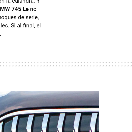
n la calandra. Y
MW 745 Le
no
hoques de serie,
s. Si al final, el
.