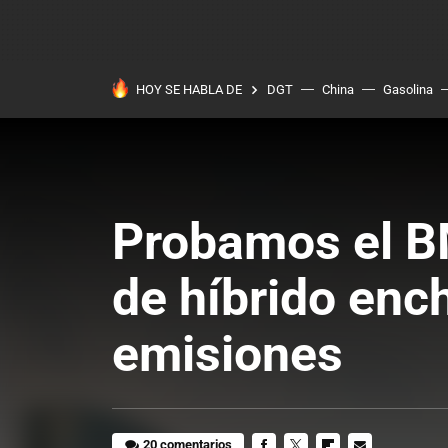
HOY SE HABLA DE
DGT
China
Gasolina
Probamos el BM
de híbrido enc
emisiones
20 comentarios