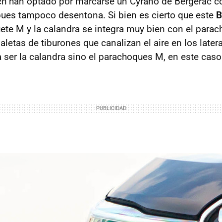
h han optado por marcarse un Cyrano de Bergerac co
, pues tampoco desentona. Si bien es cierto que este
B
ete M y la calandra se integra muy bien con el parac
letas de tiburones que canalizan el aire en los laterale
 ser la calandra sino el parachoques M, en este caso