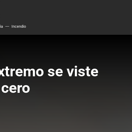
ña
Incendio
xtremo se viste
 cero