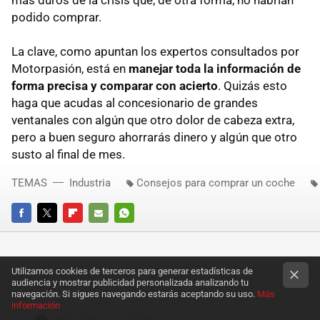
podido comprar.
La clave, como apuntan los expertos consultados por
Motorpasión, está en
manejar toda la información de
forma precisa y comparar con acierto
. Quizás esto
haga que acudas al concesionario de grandes
ventanales con algún que otro dolor de cabeza extra,
pero a buen seguro ahorrarás dinero y algún que otro
susto al final de mes.
TEMAS
Industria
Consejos para comprar un coche
FACEBOOK
TWITTER
FLIPBOARD
E-
WHATSAPP
MAIL
Utilizamos cookies de terceros para generar estadísticas de
audiencia y mostrar publicidad personalizada analizando tu
navegación. Si sigues navegando estarás aceptando su uso.
Más
información