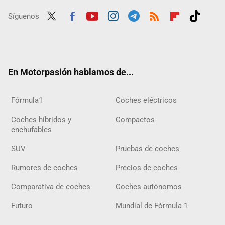
Síguenos
Twit
Fac
Yout
Inst
Tele
RSS
Flip
Tikt
ter
ebo
ube
agra
gra
boar
ok
ok
m
m
d
En Motorpasión hablamos de...
Fórmula1
Coches eléctricos
Coches híbridos y
Compactos
enchufables
SUV
Pruebas de coches
Rumores de coches
Precios de coches
Comparativa de coches
Coches autónomos
Futuro
Mundial de Fórmula 1