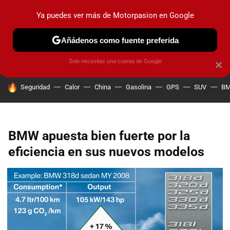
Ya puedes ver más de Motorpasion en Google
PRUEBAS
COCHES ELÉCTRICOS
OBSERVATORIO
F1
Añádenos como fuente preferida
Solo necesitas una cuenta de Google
×
HOY SE HABLA DE
Seguridad
Calor
China
Gasolina
GPS
SUV
B
BMW apuesta bien fuerte por la
eficiencia en sus nuevos modelos