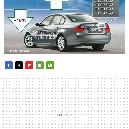
FACEBOOK
TWITTER
FLIPBOARD
E-
WHATSAPP
MAIL