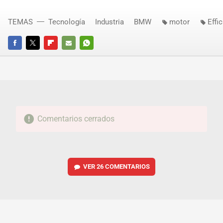
TEMAS
Tecnología
Industria
BMW
motor
Effi
FACEBOOK
TWITTER
FLIPBOARD
E-
WHATSAPP
MAIL
Comentarios cerrados
VER
26 COMENTARIOS