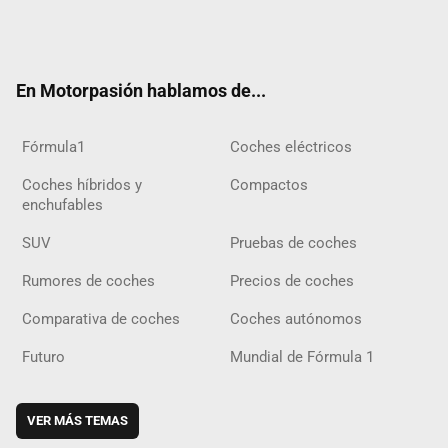
Twit
Fac
Yout
Inst
Tele
RSS
Flip
Tikt
ter
ebo
ube
agra
gra
boar
ok
ok
m
m
d
En Motorpasión hablamos de...
Fórmula1
Coches eléctricos
Coches híbridos y
Compactos
enchufables
SUV
Pruebas de coches
Rumores de coches
Precios de coches
Comparativa de coches
Coches autónomos
Futuro
Mundial de Fórmula 1
VER MÁS TEMAS