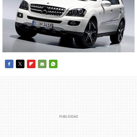
FACEBOOK
TWITTER
FLIPBOARD
E-
WHATSAPP
MAIL