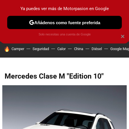
Ya puedes ver más de Motorpasion en Google
PRUEBAS
COCHES ELÉCTRICOS
OBSERVATORIO
F1
Añádenos como fuente preferida
Solo necesitas una cuenta de Google
×
HOY SE HABLA DE
Camper
Seguridad
Calor
China
Diésel
Google Ma
Mercedes Clase M "Edition 10"