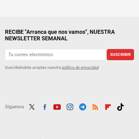
RECIBE "Arranca que nos vamos", NUESTRA
NEWSLETTER SEMANAL
SUSCRIBIR
Suscribiéndote aceptas nuestra
política de privacidad
Síguenos
Twit
Fac
Yout
Inst
Tele
RSS
Flip
Tikt
ter
ebo
ube
agra
gra
boar
ok
ok
m
m
d