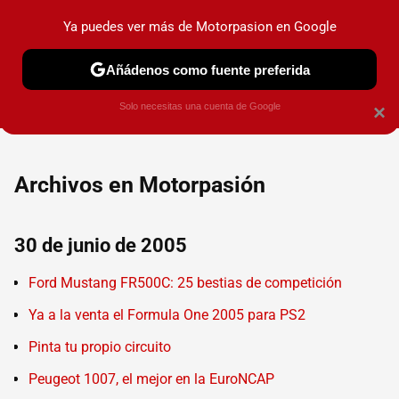
Ya puedes ver más de Motorpasion en Google
PRUEBAS
COCHES ELÉCTRICOS
OBSERVATORIO
F1
Añádenos como fuente preferida
Solo necesitas una cuenta de Google
×
Archivos en Motorpasión
30 de junio de 2005
Ford Mustang FR500C: 25 bestias de competición
Ya a la venta el Formula One 2005 para PS2
Pinta tu propio circuito
Peugeot 1007, el mejor en la EuroNCAP