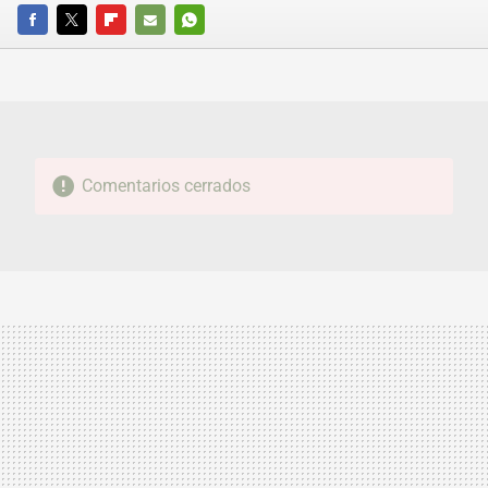
FACEBOOK
TWITTER
FLIPBOARD
E-
WHATSAPP
MAIL
Comentarios cerrados