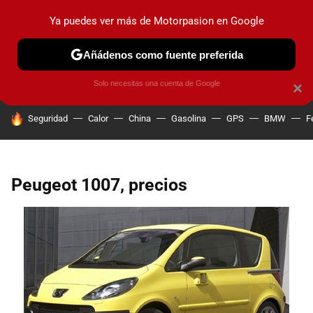
Ya puedes ver más de Motorpasion en Google
PRUEBAS
COCHES ELÉCTRICOS
OBSERVATORIO
F1
Añádenos como fuente preferida
Solo necesitas una cuenta de Google
×
HOY SE HABLA DE
Seguridad
Calor
China
Gasolina
GPS
BMW
F
Peugeot 1007, precios