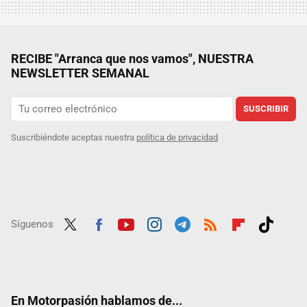
RECIBE "Arranca que nos vamos", NUESTRA
NEWSLETTER SEMANAL
SUSCRIBIR
Suscribiéndote aceptas nuestra
política de privacidad
Síguenos
Twit
Fac
Yout
Inst
Tele
RSS
Flip
Tikt
ter
ebo
ube
agra
gra
boar
ok
ok
m
m
d
En Motorpasión hablamos de...