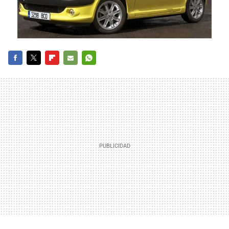
FACEBOOK
TWITTER
FLIPBOARD
E-
WHATSAPP
MAIL