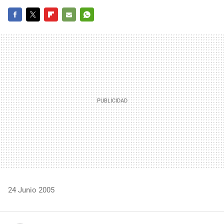
FACEBOOK
TWITTER
FLIPBOARD
E-
WHATSAPP
MAIL
24 Junio 2005