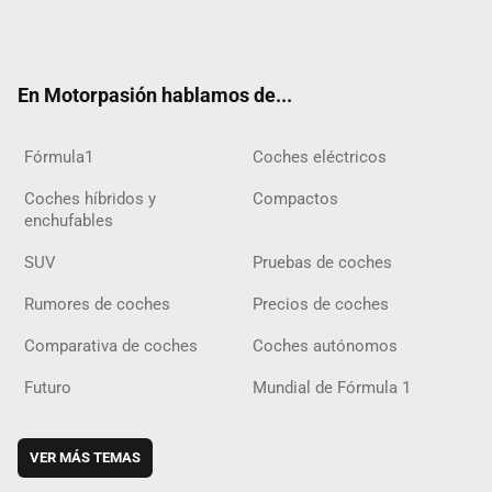
Twit
Fac
Yout
Inst
Tele
RSS
Flip
Tikt
ter
ebo
ube
agra
gra
boar
ok
ok
m
m
d
En Motorpasión hablamos de...
Fórmula1
Coches eléctricos
Coches híbridos y
Compactos
enchufables
SUV
Pruebas de coches
Rumores de coches
Precios de coches
Comparativa de coches
Coches autónomos
Futuro
Mundial de Fórmula 1
VER MÁS TEMAS