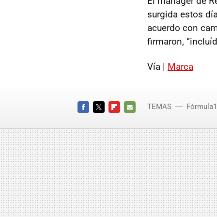
El manager de Re
surgida estos dí
acuerdo con camb
firmaron, “incluí
Vía |
Marca
TEMAS
Fórmula1
FACEBOOK
TWITTER
FLIPBOARD
E-
MAIL