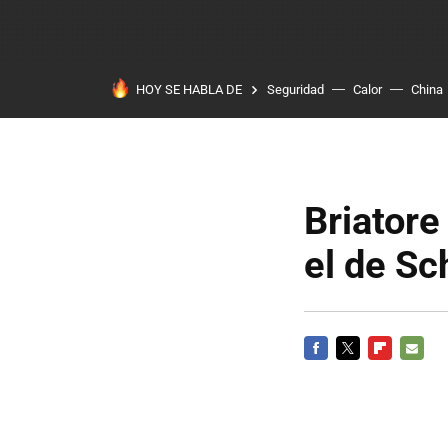
HOY SE HABLA DE
Seguridad
Calor
China
Briatore
el de S
FACEBOOK
TWITTER
FLIPBOARD
E-
MAIL