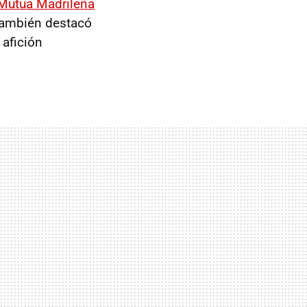
Mutua Madrileña
 también destacó
 afición