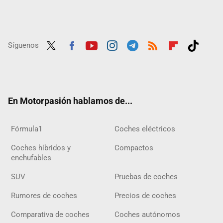
Síguenos
Twit
Fac
Yout
Inst
Tele
RSS
Flip
Tikt
ter
ebo
ube
agra
gra
boar
ok
ok
m
m
d
En Motorpasión hablamos de...
Fórmula1
Coches eléctricos
Coches híbridos y
Compactos
enchufables
SUV
Pruebas de coches
Rumores de coches
Precios de coches
Comparativa de coches
Coches autónomos