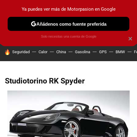
Ya puedes ver más de Motorpasion en Google
PRUEBAS
COCHES ELÉCTRICOS
OBSERVATORIO
F1
Añádenos como fuente preferida
Solo necesitas una cuenta de Google
×
HOY SE HABLA DE
Seguridad
Calor
China
Gasolina
GPS
BMW
F
Studiotorino RK Spyder