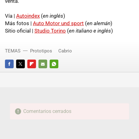
venta.
Vía |
Autoindex
(
en inglés
)
Más fotos |
Auto Motor und sport
(
en alemán
)
Sitio oficial |
Studio Torino
(
en italiano e inglés
)
TEMAS
Prototipos
Cabrio
FACEBOOK
TWITTER
FLIPBOARD
E-
WHATSAPP
MAIL
Comentarios cerrados