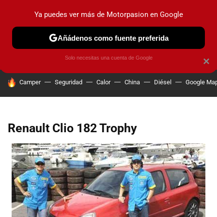
Ya puedes ver más de Motorpasion en Google
PRUEBAS
COCHES ELÉCTRICOS
OBSERVATORIO
F1
Añádenos como fuente preferida
Solo necesitas una cuenta de Google
×
HOY SE HABLA DE
Camper
Seguridad
Calor
China
Diésel
Google Ma
Renault Clio 182 Trophy