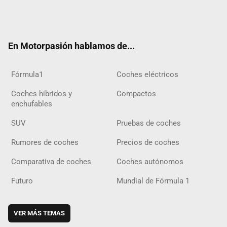
Twit
Fac
Yout
Inst
Tele
RSS
Flip
Tikt
ter
ebo
ube
agra
gra
boar
ok
ok
m
m
d
En Motorpasión hablamos de...
Fórmula1
Coches eléctricos
Coches híbridos y
Compactos
enchufables
SUV
Pruebas de coches
Rumores de coches
Precios de coches
Comparativa de coches
Coches autónomos
Futuro
Mundial de Fórmula 1
VER MÁS TEMAS