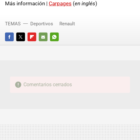
Más información |
Carpages
(
en inglés
)
TEMAS
Deportivos
Renault
FACEBOOK
TWITTER
FLIPBOARD
E-
WHATSAPP
MAIL
Comentarios cerrados