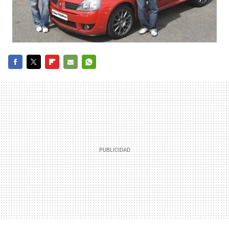
FACEBOOK
TWITTER
FLIPBOARD
E-
WHATSAPP
MAIL