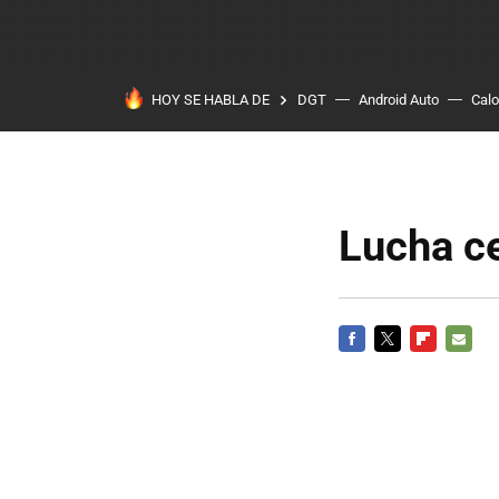
HOY SE HABLA DE
DGT
Android Auto
Calo
Lucha c
FACEBOOK
TWITTER
FLIPBOARD
E-
MAIL