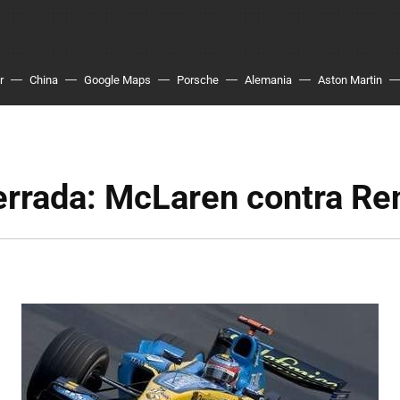
r
China
Google Maps
Porsche
Alemania
Aston Martin
errada: McLaren contra Re