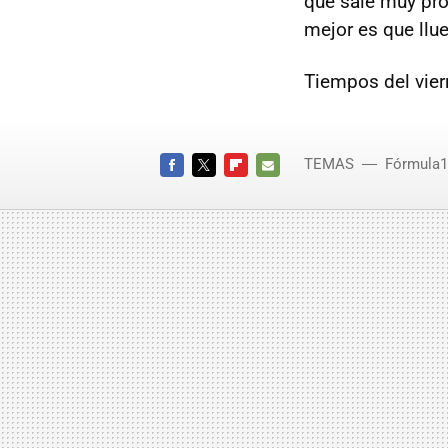
que sale muy pron
mejor es que llu
Tiempos del vier
TEMAS
Fórmula1
FACEBOOK
TWITTER
FLIPBOARD
E-
MAIL