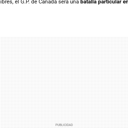
libres, el G.P. de Canadá será una
batalla particular e