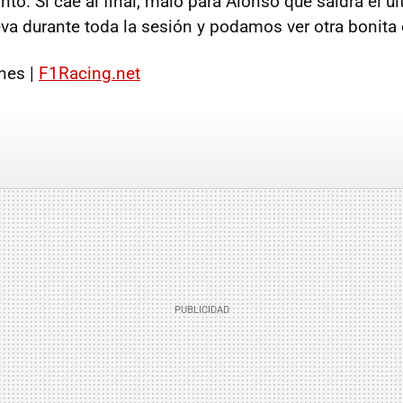
to. Si cae al final, malo para Alonso que saldrá el úl
eva durante toda la sesión y podamos ver otra bonita 
nes |
F1Racing.net