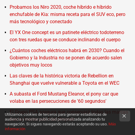
Probamos los Niro 2020, coche híbrido e híbrido
enchufable de Kia: misma receta para el SUV eco, pero
más tecnológico y conectado
El YX One concept es un patinete eléctrico todoterreno
con tres ruedas que se conduce inclinando el cuerpo
¿Cuántos coches eléctricos habrá en 2030? Cuando el
Gobierno y la Industria no se ponen de acuerdo salen
objetivos muy locos
Las claves de la histórica victoria de Rebellion en
Shanghai que vuelve vulnerable a Toyota en el WEC
A subasta el Ford Mustang Eleanor, el pony car que
volaba en las persecuciones de '60 segundos'
El Grupo PSA asegura que conservará todas las marcas
Utilizamos cookies de terceros para generar estadísticas de
tras la fusión con Fiat Chrysler
audiencia y mostrar publicidad personalizada analizando tu
navegación. Si sigues navegando estarás aceptando su uso.
Más
información