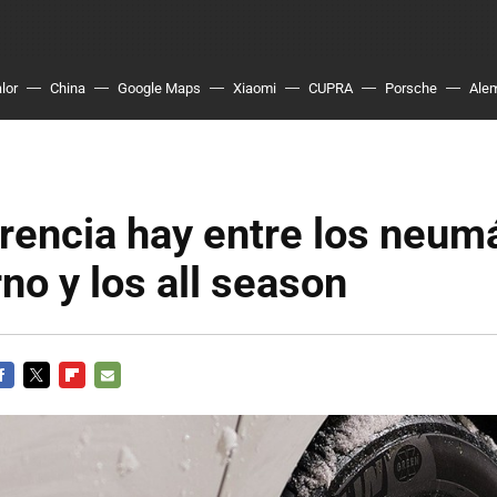
lor
China
Google Maps
Xiaomi
CUPRA
Porsche
Ale
rencia hay entre los neum
rno y los all season
ACEBOOK
TWITTER
FLIPBOARD
E-
MAIL