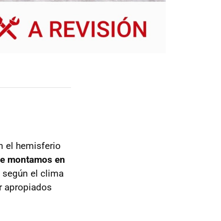
n el hemisferio
que montamos en
o según el clima
r apropiados