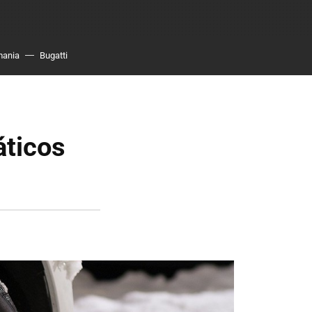
mania
Bugatti
áticos