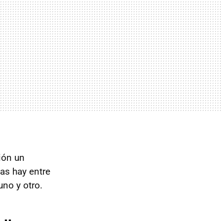
ión un
ias hay entre
no y otro.