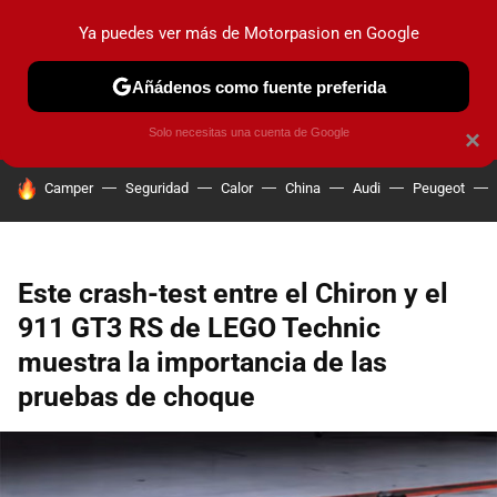
Ya puedes ver más de Motorpasion en Google
PRUEBAS
COCHES ELÉCTRICOS
OBSERVATORIO
F1
Añádenos como fuente preferida
Solo necesitas una cuenta de Google
×
HOY SE HABLA DE
Camper
Seguridad
Calor
China
Audi
Peugeot
Este crash-test entre el Chiron y el
911 GT3 RS de LEGO Technic
muestra la importancia de las
pruebas de choque