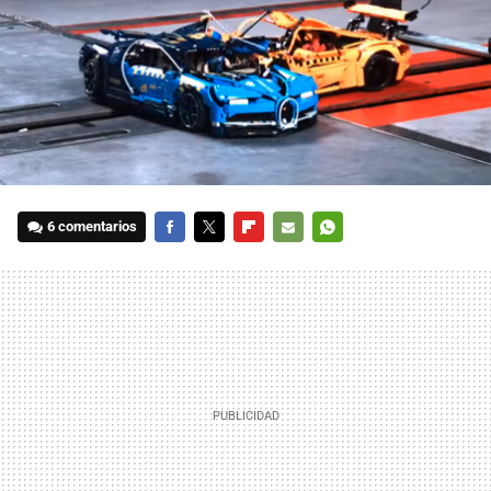
6 comentarios
FACEBOOK
TWITTER
FLIPBOARD
E-
WHATSAPP
MAIL