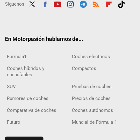
Síguenos
Twit
Fac
Yout
Inst
Tele
RSS
Flip
Tikt
ter
ebo
ube
agra
gra
boar
ok
ok
m
m
d
En Motorpasión hablamos de...
Fórmula1
Coches eléctricos
Coches híbridos y
Compactos
enchufables
SUV
Pruebas de coches
Rumores de coches
Precios de coches
Comparativa de coches
Coches autónomos
Futuro
Mundial de Fórmula 1