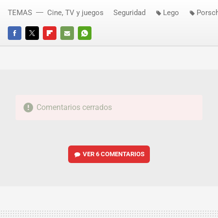
TEMAS
Cine, TV y juegos
Seguridad
Lego
Porsc
FACEBOOK
TWITTER
FLIPBOARD
E-
WHATSAPP
MAIL
Comentarios cerrados
VER
6 COMENTARIOS