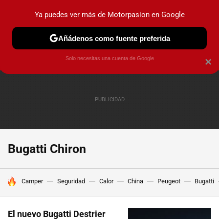
Ya puedes ver más de Motorpasion en Google
PRUEBAS
COCHES ELÉCTRICOS
OBSERVATORIO
F1
Añádenos como fuente preferida
Solo necesitas una cuenta de Google
×
Bugatti Chiron
HOY SE HABLA DE
Camper
Seguridad
Calor
China
Peugeot
Bugatti
El nuevo Bugatti Destrier