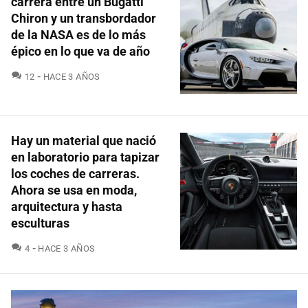
carrera entre un Bugatti
Chiron y un transbordador
de la NASA es de lo más
épico en lo que va de año
COMENTARIOS
12
HACE 3 AÑOS
Hay un material que nació
en laboratorio para tapizar
los coches de carreras.
Ahora se usa en moda,
arquitectura y hasta
esculturas
COMENTARIOS
4
HACE 3 AÑOS