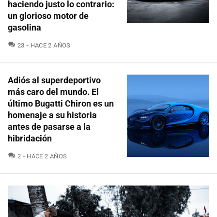
haciendo justo lo contrario:
un glorioso motor de
gasolina
COMENTARIOS
23
HACE 2 AÑOS
Adiós al superdeportivo
más caro del mundo. El
último Bugatti Chiron es un
homenaje a su historia
antes de pasarse a la
hibridación
COMENTARIOS
2
HACE 2 AÑOS