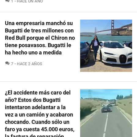
1
HACE UN AÑO
Una empresaria manchó su
Bugatti de tres millones con
Red Bull porque el Chiron no
tiene posavasos. Bugatti le
ha hecho uno a medida
COMENTARIOS
7
HACE 2 AÑOS
¿El accidente más caro del
año? Estos dos Bugatti
intentaron adelantar a la
vez a un camión y acabaron
chocando. Cuando sólo un
faro ya cuesta 45.000 euros,
la factura de reparación