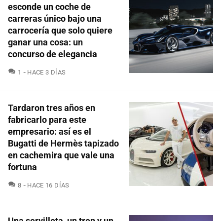
esconde un coche de
carreras único bajo una
carrocería que solo quiere
ganar una cosa: un
concurso de elegancia
COMENTARIOS
1
HACE 3 DÍAS
Tardaron tres años en
fabricarlo para este
empresario: así es el
Bugatti de Hermès tapizado
en cachemira que vale una
fortuna
COMENTARIOS
8
HACE 16 DÍAS
Una servilleta, un tren y un