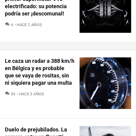
electrificado: su potencia
podría ser ¡descomunal!
COMENTARIOS
6
HACE 2 AÑOS
Le caza un radar a 388 km/h
en Bélgica y es probable
que se vaya de rositas, sin
ni siquiera pagar una multa
COMENTARIOS
33
HACE 3 AÑOS
Duelo de prejubilados. La