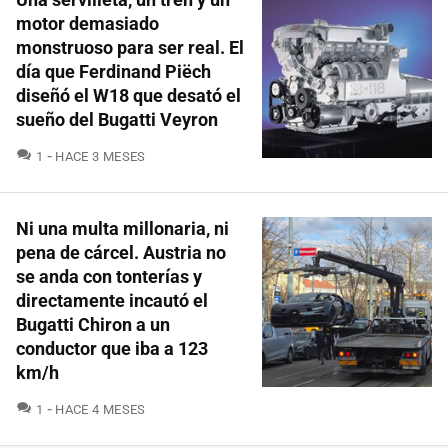
motor demasiado
monstruoso para ser real. El
día que Ferdinand Piëch
diseñó el W18 que desató el
sueño del Bugatti Veyron
COMENTARIOS
1
HACE 3 MESES
Ni una multa millonaria, ni
pena de cárcel. Austria no
se anda con tonterías y
directamente incautó el
Bugatti Chiron a un
conductor que iba a 123
km/h
COMENTARIOS
1
HACE 4 MESES