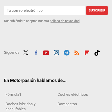
SUSCRIBIR
Suscribiéndote aceptas nuestra
política de privacidad
Síguenos
Twit
Fac
Yout
Inst
Tele
RSS
Flip
Tikt
ter
ebo
ube
agra
gra
boar
ok
ok
m
m
d
En Motorpasión hablamos de...
Fórmula1
Coches eléctricos
Coches híbridos y
Compactos
enchufables