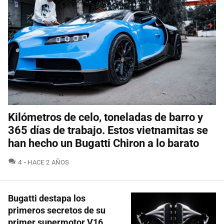
Kilómetros de celo, toneladas de barro y
365 días de trabajo. Estos vietnamitas se
han hecho un Bugatti Chiron a lo barato
COMENTARIOS
4
HACE 2 AÑOS
Bugatti destapa los
primeros secretos de su
primer supermotor V16