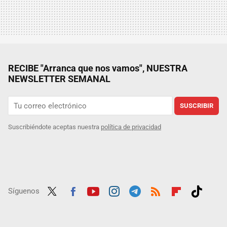
RECIBE "Arranca que nos vamos", NUESTRA
NEWSLETTER SEMANAL
SUSCRIBIR
Suscribiéndote aceptas nuestra
política de privacidad
Síguenos
Twit
Fac
Yout
Inst
Tele
RSS
Flip
Tikt
ter
ebo
ube
agra
gra
boar
ok