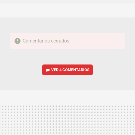
FACEBOOK
TWITTER
FLIPBOARD
E-
WHATSAPP
MAIL
Comentarios cerrados
VER
4 COMENTARIOS