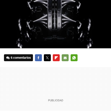
6 comentarios
FACEBOOK
TWITTER
FLIPBOARD
E-
WHATSAPP
MAIL