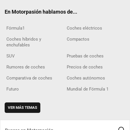
ok
m
m
d
En Motorpasión hablamos de...
Fórmula1
Coches eléctricos
Coches híbridos y
Compactos
enchufables
SUV
Pruebas de coches
Rumores de coches
Precios de coches
Comparativa de coches
Coches autónomos
Futuro
Mundial de Fórmula 1
VER MÁS TEMAS