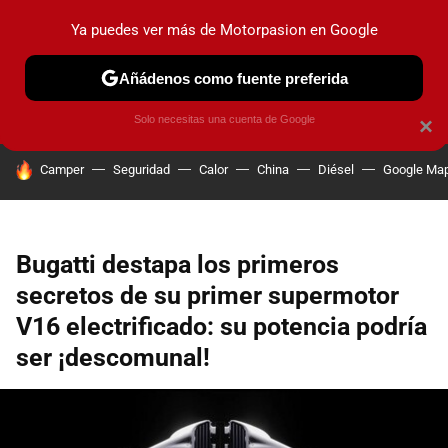
Ya puedes ver más de Motorpasion en Google
PRUEBAS
COCHES ELÉCTRICOS
OBSERVATORIO
F1
Añádenos como fuente preferida
Solo necesitas una cuenta de Google
×
HOY SE HABLA DE
Camper
Seguridad
Calor
China
Diésel
Google Ma
Bugatti destapa los primeros
secretos de su primer supermotor
V16 electrificado: su potencia podría
ser ¡descomunal!