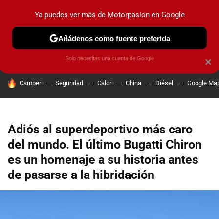
Ya puedes ver más de Motorpasion en Google
PRUEBAS
COCHES ELÉCTRICOS
OBSERVATORIO
F1
Añádenos como fuente preferida
Solo necesitas una cuenta de Google
×
HOY SE HABLA DE
Camper
Seguridad
Calor
China
Diésel
Google Ma
Adiós al superdeportivo más caro
del mundo. El último Bugatti Chiron
es un homenaje a su historia antes
de pasarse a la hibridación