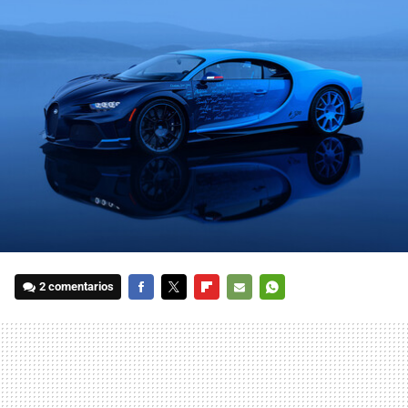
2 comentarios
FACEBOOK
TWITTER
FLIPBOARD
E-
WHATSAPP
MAIL