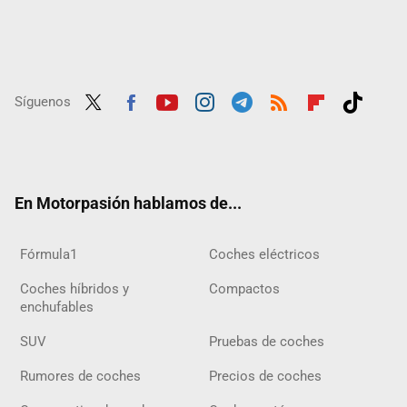
Síguenos
Twit
Fac
Yout
Inst
Tele
RSS
Flip
Tikt
ter
ebo
ube
agra
gra
boar
ok
ok
m
m
d
En Motorpasión hablamos de...
Fórmula1
Coches eléctricos
Coches híbridos y
Compactos
enchufables
SUV
Pruebas de coches
Rumores de coches
Precios de coches