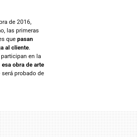
bra de 2016,
, las primeras
 es que
pasan
a al cliente
.
articipan en la
esa obra de arte
e será probado de