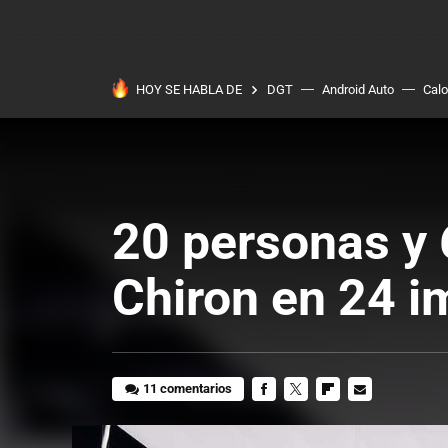
HOY SE HABLA DE
DGT
Android Auto
Calo
20 personas y 
Chiron en 24 
11 comentarios
FACEBOOK
TWITTER
FLIPBOARD
E-
MAIL