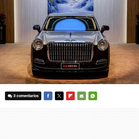
3 comentarios
FACEBOOK
TWITTER
FLIPBOARD
E-
WHATSAPP
MAIL