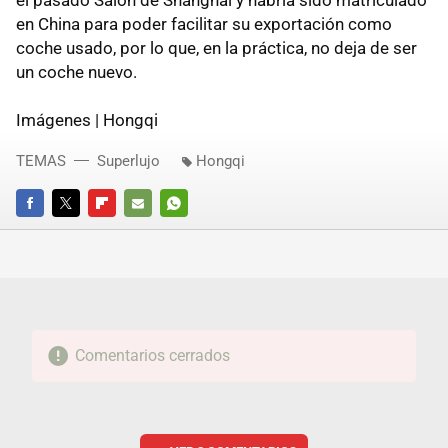
el pasado Salón de Shanghai y habría sido matriculado
en China para poder facilitar su exportación como
coche usado, por lo que, en la práctica, no deja de ser
un coche nuevo.
Imágenes | Hongqi
TEMAS
Superlujo
Hongqi
FACEBOOK
TWITTER
FLIPBOARD
E-
WHATSAPP
MAIL
Comentarios cerrados