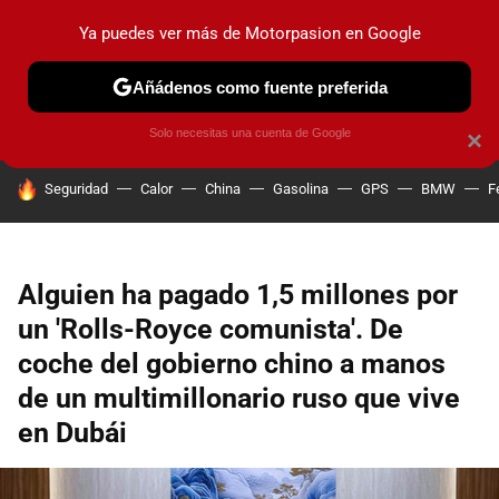
Ya puedes ver más de Motorpasion en Google
PRUEBAS
COCHES ELÉCTRICOS
OBSERVATORIO
F1
Añádenos como fuente preferida
Solo necesitas una cuenta de Google
×
HOY SE HABLA DE
Seguridad
Calor
China
Gasolina
GPS
BMW
F
Alguien ha pagado 1,5 millones por
un 'Rolls-Royce comunista'. De
coche del gobierno chino a manos
de un multimillonario ruso que vive
en Dubái