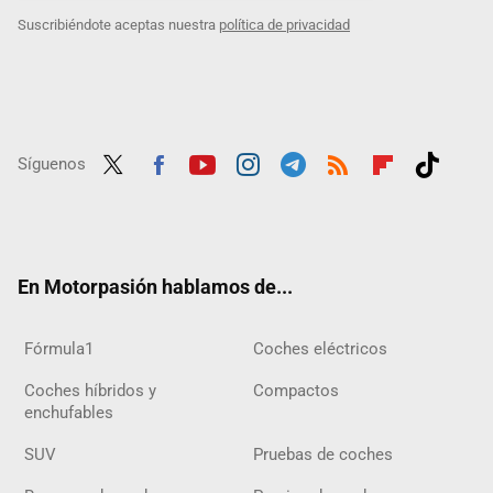
Suscribiéndote aceptas nuestra
política de privacidad
Síguenos
Twit
Fac
Yout
Inst
Tele
RSS
Flip
Tikt
ter
ebo
ube
agra
gra
boar
ok
ok
m
m
d
En Motorpasión hablamos de...
Fórmula1
Coches eléctricos
Coches híbridos y
Compactos
enchufables
SUV
Pruebas de coches