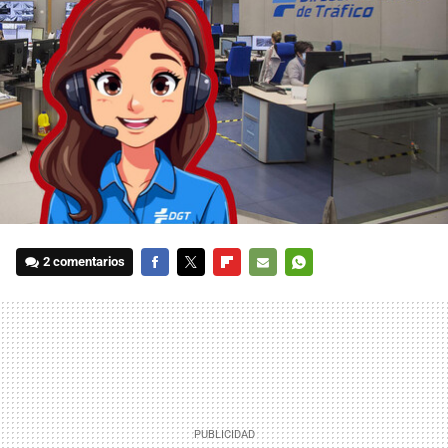
2 comentarios
FACEBOOK
TWITTER
FLIPBOARD
E-
WHATSAPP
MAIL