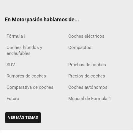
ter
ebo
ube
agra
gra
boar
ok
ok
m
m
d
En Motorpasión hablamos de...
Fórmula1
Coches eléctricos
Coches híbridos y
Compactos
enchufables
SUV
Pruebas de coches
Rumores de coches
Precios de coches
Comparativa de coches
Coches autónomos
Futuro
Mundial de Fórmula 1
VER MÁS TEMAS