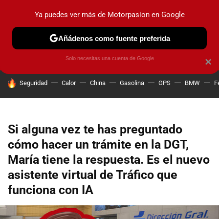
Ya puedes ver más de Motorpasion en Google
PRUEBAS
COCHES ELÉCTRICOS
OBSERVATORIO
F1
Añádenos como fuente preferida
Solo necesitas una cuenta de Google
×
HOY SE HABLA DE
Seguridad
Calor
China
Gasolina
GPS
BMW
F
Si alguna vez te has preguntado
cómo hacer un trámite en la DGT,
María tiene la respuesta. Es el nuevo
asistente virtual de Tráfico que
funciona con IA