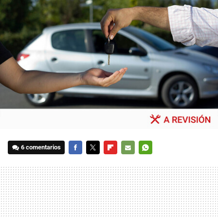
6 comentarios
FACEBOOK
TWITTER
FLIPBOARD
E-
WHATSAPP
MAIL