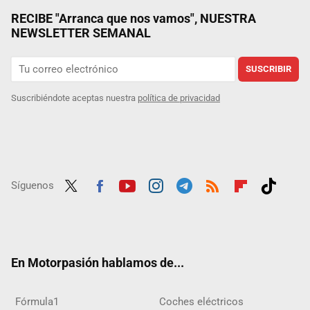
RECIBE "Arranca que nos vamos", NUESTRA
NEWSLETTER SEMANAL
SUSCRIBIR
Suscribiéndote aceptas nuestra
política de privacidad
Síguenos
Twit
Fac
Yout
Inst
Tele
RSS
Flip
Tikt
ter
ebo
ube
agra
gra
boar
ok
ok
m
m
d
En Motorpasión hablamos de...
Fórmula1
Coches eléctricos