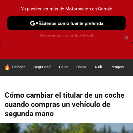
Ya puedes ver más de Motorpasion en Google
Añádenos como fuente preferida
FRENOS
CAMBIO DE ACEITE
AIRE ACONDICIONADO
Solo necesitas una cuenta de Google
×
HOY SE HABLA DE
Camper
Seguridad
Calor
China
Audi
Peugeot
Cómo cambiar el titular de un coche
cuando compras un vehículo de
segunda mano