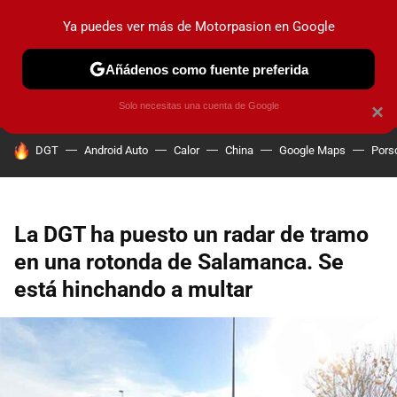
Ya puedes ver más de Motorpasion en Google
PRUEBAS
COCHES ELÉCTRICOS
OBSERVATORIO
F1
Añádenos como fuente preferida
Solo necesitas una cuenta de Google
×
HOY SE HABLA DE
DGT
Android Auto
Calor
China
Google Maps
Pors
La DGT ha puesto un radar de tramo
en una rotonda de Salamanca. Se
está hinchando a multar