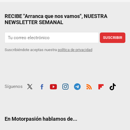
RECIBE "Arranca que nos vamos", NUESTRA
NEWSLETTER SEMANAL
SUSCRIBIR
Suscribiéndote aceptas nuestra
política de privacidad
Síguenos
Twit
Fac
Yout
Inst
Tele
RSS
Flip
Tikt
ter
ebo
ube
agra
gra
boar
ok
ok
m
m
d
En Motorpasión hablamos de...