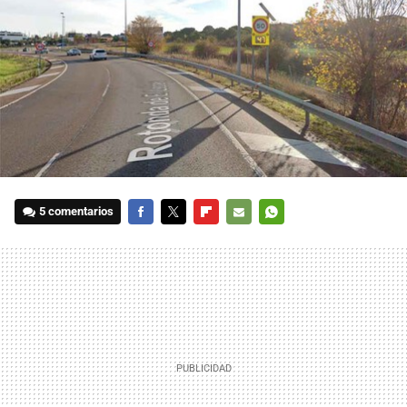
5 comentarios
FACEBOOK
TWITTER
FLIPBOARD
E-
WHATSAPP
MAIL