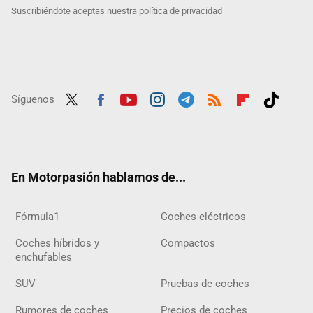
Suscribiéndote aceptas nuestra
política de privacidad
Síguenos
Twit
Fac
Yout
Inst
Tele
RSS
Flip
Tikt
ter
ebo
ube
agra
gra
boar
ok
ok
m
m
d
En Motorpasión hablamos de...
Fórmula1
Coches eléctricos
Coches híbridos y
Compactos
enchufables
SUV
Pruebas de coches
Rumores de coches
Precios de coches