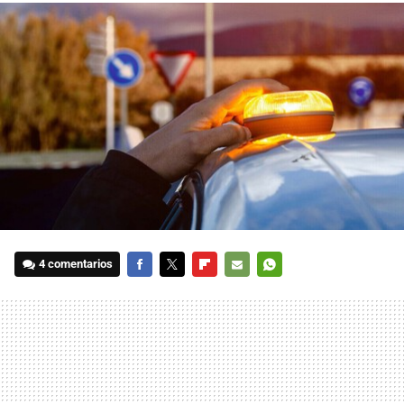
4 comentarios
FACEBOOK
TWITTER
FLIPBOARD
E-
WHATSAPP
MAIL