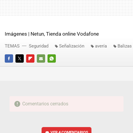
Imágenes | Netun, Tienda online Vodafone
TEMAS
Seguridad
Señalización
avería
Balizas
FACEBOOK
TWITTER
FLIPBOARD
E-
WHATSAPP
MAIL
Comentarios cerrados
VER
4 COMENTARIOS