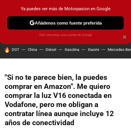
Ya puedes ver más de Motorpasion en Google
PRUEBAS
COCHES ELÉCTRICOS
OBSERVATORIO
F1
Añádenos como fuente preferida
Solo necesitas una cuenta de Google
×
HOY SE HABLA DE
DGT
China
Diésel
Gasolina
Xiaomi
Mercedes-Be
"Si no te parece bien, la puedes
comprar en Amazon". Me quiero
comprar la luz V16 conectada en
Vodafone, pero me obligan a
contratar línea aunque incluye 12
años de conectividad