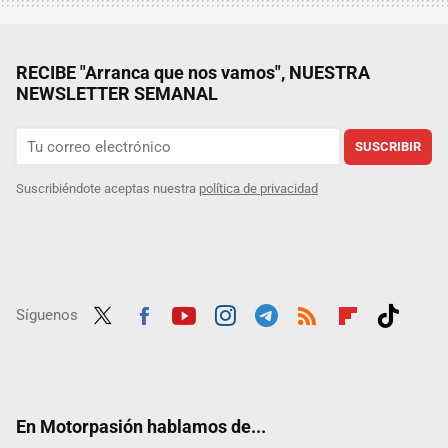
RECIBE "Arranca que nos vamos", NUESTRA
NEWSLETTER SEMANAL
SUSCRIBIR
Suscribiéndote aceptas nuestra
política de privacidad
Síguenos
Twit
Fac
Yout
Inst
Tele
RSS
Flip
Tikt
ter
ebo
ube
agra
gra
boar
ok
ok
m
m
d
En Motorpasión hablamos de...