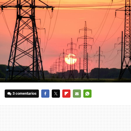
3 comentarios
FACEBOOK
TWITTER
FLIPBOARD
E-
WHATSAPP
MAIL