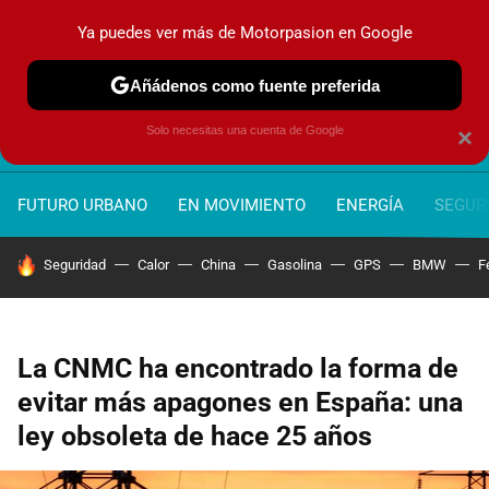
Ya puedes ver más de Motorpasion en Google
MENÚ
NUEVO
Añádenos como fuente preferida
Solo necesitas una cuenta de Google
×
FUTURO URBANO
EN MOVIMIENTO
ENERGÍA
SEGURI
HOY SE HABLA DE
Seguridad
Calor
China
Gasolina
GPS
BMW
F
La CNMC ha encontrado la forma de
evitar más apagones en España: una
ley obsoleta de hace 25 años