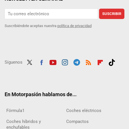
SUSCRIBIR
Suscribiéndote aceptas nuestra
política de privacidad
Síguenos
Twit
Fac
Yout
Inst
Tele
RSS
Flip
Tikt
ter
ebo
ube
agra
gra
boar
ok
ok
m
m
d
En Motorpasión hablamos de...
Fórmula1
Coches eléctricos
Coches híbridos y
Compactos
enchufables