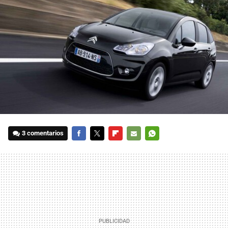
3 comentarios
FACEBOOK
TWITTER
FLIPBOARD
E-
WHATSAPP
MAIL