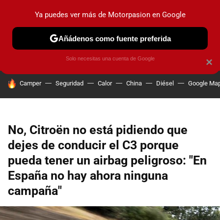
Ya puedes ver más de Motorpasion en Google
PRUEBAS
COCHES ELÉCTRICOS
OBSERVATORIO
F1
Añádenos como fuente preferida
Solo necesitas una cuenta de Google
×
HOY SE HABLA DE
Camper
Seguridad
Calor
China
Diésel
Google Ma
No, Citroën no está pidiendo que
dejes de conducir el C3 porque
pueda tener un airbag peligroso: "En
España no hay ahora ninguna
campaña"