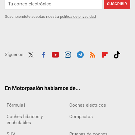
SUSCRIBIR
Suscribiéndote aceptas nuestra
política de privacidad
Síguenos
Twit
Fac
Yout
Inst
Tele
RSS
Flip
Tikt
ter
ebo
ube
agra
gra
boar
ok
ok
m
m
d
En Motorpasión hablamos de...
Fórmula1
Coches eléctricos
Coches híbridos y
Compactos
enchufables
SUV
Pruebas de coches