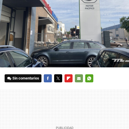
Sin comentarios
FACEBOOK
TWITTER
FLIPBOARD
E-
WHATSAPP
MAIL