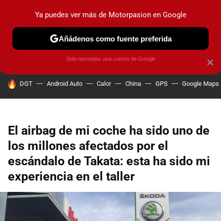
Ya puedes ver más de Motorpasion en Google
PRUEBAS
COCHES ELÉCTRICOS
OBSERVATORIO
F1
Añádenos como fuente preferida
Solo necesitas una cuenta de Google
×
HOY SE HABLA DE
DGT
Android Auto
Calor
China
GPS
Google Maps
El airbag de mi coche ha sido uno de
los millones afectados por el
escándalo de Takata: esta ha sido mi
experiencia en el taller