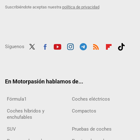
Suscribiéndote aceptas nuestra
política de privacidad
Síguenos
Twit
Fac
Yout
Inst
Tele
RSS
Flip
Tikt
ter
ebo
ube
agra
gra
boar
ok
ok
m
m
d
En Motorpasión hablamos de...
Fórmula1
Coches eléctricos
Coches híbridos y
Compactos
enchufables
SUV
Pruebas de coches