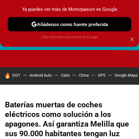
Ya puedes ver más de Motorpasion en Google
Añádenos como fuente preferida
Solo necesitas una cuenta de Google
×
FUTURO URBANO
EN MOVIMIENTO
ENERGÍA
SEGURI
HOY SE HABLA DE
DGT
Android Auto
Calor
China
GPS
Google Maps
Baterías muertas de coches
eléctricos como solución a los
apagones. Así garantiza Melilla que
sus 90.000 habitantes tengan luz