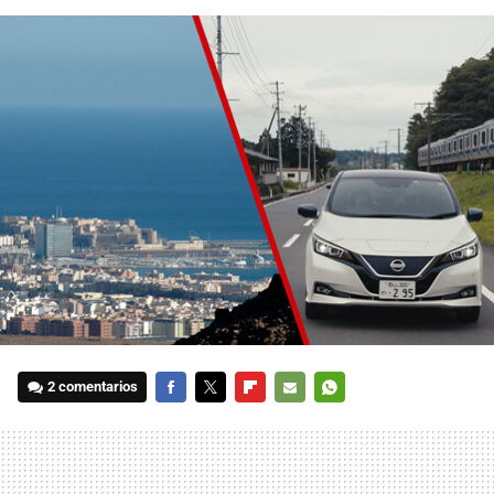
2 comentarios
FACEBOOK
TWITTER
FLIPBOARD
E-
WHATSAPP
MAIL