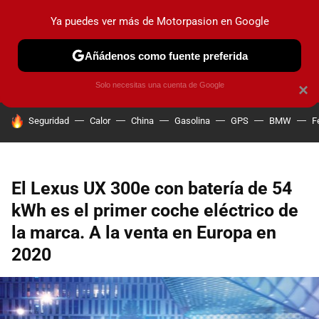
Ya puedes ver más de Motorpasion en Google
PRUEBAS
COCHES ELÉCTRICOS
OBSERVATORIO
F1
Añádenos como fuente preferida
Solo necesitas una cuenta de Google
×
HOY SE HABLA DE
Seguridad
Calor
China
Gasolina
GPS
BMW
F
El Lexus UX 300e con batería de 54
kWh es el primer coche eléctrico de
la marca. A la venta en Europa en
2020