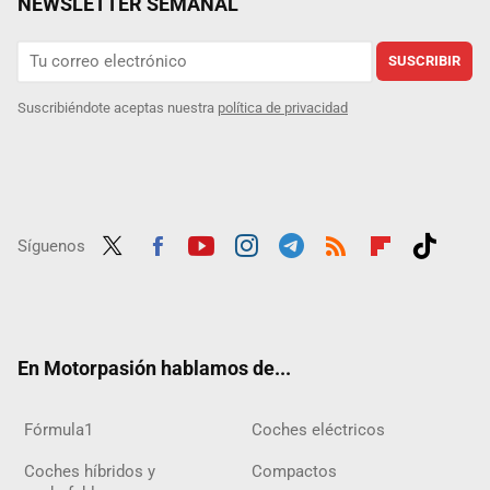
NEWSLETTER SEMANAL
SUSCRIBIR
Suscribiéndote aceptas nuestra
política de privacidad
Síguenos
Twit
Fac
Yout
Inst
Tele
RSS
Flip
Tikt
ter
ebo
ube
agra
gra
boar
ok
ok
m
m
d
En Motorpasión hablamos de...
Fórmula1
Coches eléctricos
Coches híbridos y
Compactos