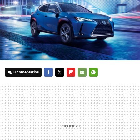
8 comentarios
FACEBOOK
TWITTER
FLIPBOARD
E-
WHATSAPP
MAIL