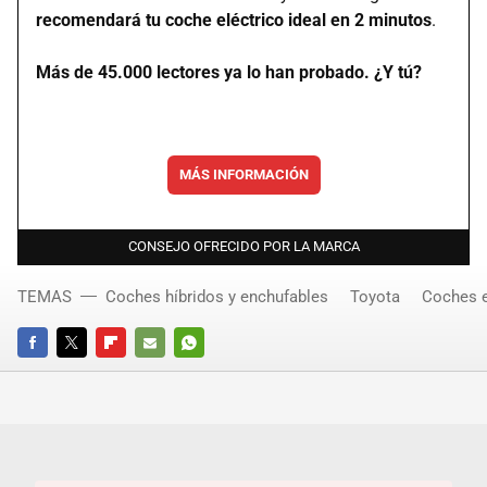
recomendará tu coche eléctrico ideal en 2 minutos
.
Más de 45.000 lectores ya lo han probado. ¿Y tú?
MÁS INFORMACIÓN
CONSEJO OFRECIDO POR LA MARCA
TEMAS
Coches híbridos y enchufables
Toyota
Coches e
FACEBOOK
TWITTER
FLIPBOARD
E-
WHATSAPP
MAIL