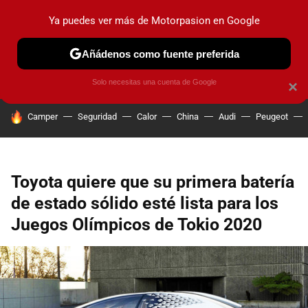
Ya puedes ver más de Motorpasion en Google
PRUEBAS
COCHES ELÉCTRICOS
OBSERVATORIO
F1
Añádenos como fuente preferida
Solo necesitas una cuenta de Google
×
HOY SE HABLA DE
Camper
Seguridad
Calor
China
Audi
Peugeot
Toyota quiere que su primera batería
de estado sólido esté lista para los
Juegos Olímpicos de Tokio 2020