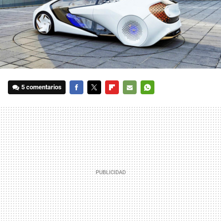
5 comentarios
FACEBOOK
TWITTER
FLIPBOARD
E-
WHATSAPP
MAIL