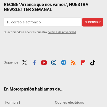
RECIBE "Arranca que nos vamos", NUESTRA
NEWSLETTER SEMANAL
SUSCRIBIR
Suscribiéndote aceptas nuestra
política de privacidad
Síguenos
Twit
Fac
Yout
Inst
Tele
RSS
Flip
Tikt
ter
ebo
ube
agra
gra
boar
ok
ok
m
m
d
En Motorpasión hablamos de...
Fórmula1
Coches eléctricos