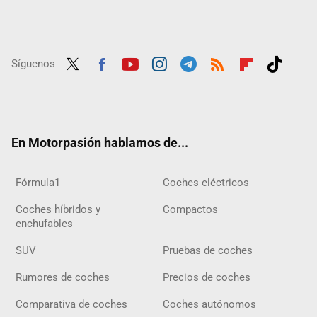
Síguenos
Twit
Fac
Yout
Inst
Tele
RSS
Flip
Tikt
ter
ebo
ube
agra
gra
boar
ok
ok
m
m
d
En Motorpasión hablamos de...
Fórmula1
Coches eléctricos
Coches híbridos y
Compactos
enchufables
SUV
Pruebas de coches
Rumores de coches
Precios de coches
Comparativa de coches
Coches autónomos