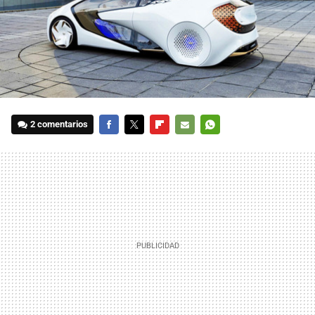
2 comentarios
FACEBOOK
TWITTER
FLIPBOARD
E-
WHATSAPP
MAIL