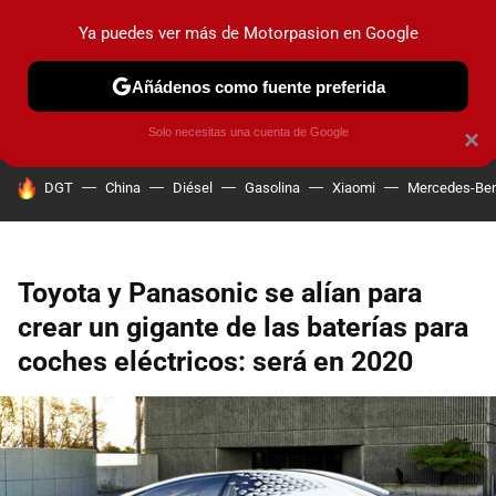
Ya puedes ver más de Motorpasion en Google
PRUEBAS
COCHES ELÉCTRICOS
OBSERVATORIO
F1
Añádenos como fuente preferida
Solo necesitas una cuenta de Google
×
HOY SE HABLA DE
DGT
China
Diésel
Gasolina
Xiaomi
Mercedes-Be
Toyota y Panasonic se alían para
crear un gigante de las baterías para
coches eléctricos: será en 2020