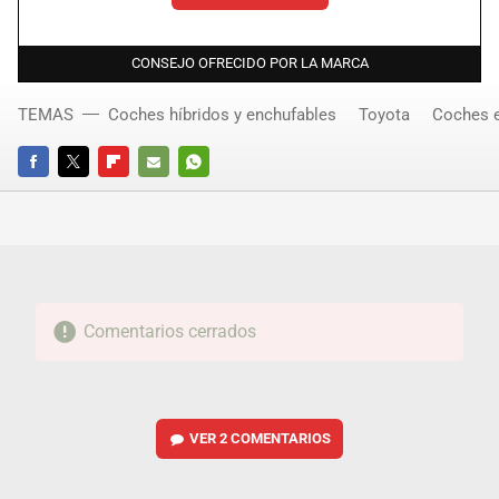
CONSEJO OFRECIDO POR LA MARCA
TEMAS
Coches híbridos y enchufables
Toyota
Coches e
FACEBOOK
TWITTER
FLIPBOARD
E-
WHATSAPP
MAIL
Comentarios cerrados
VER
2 COMENTARIOS