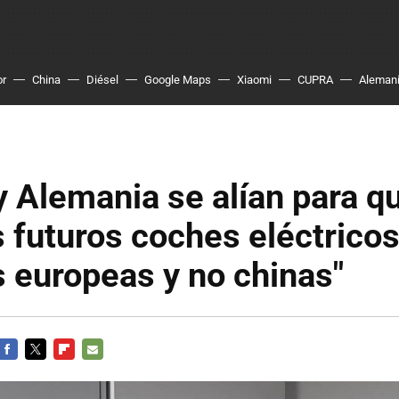
or
China
Diésel
Google Maps
Xiaomi
CUPRA
Aleman
y Alemania se alían para q
 futuros coches eléctrico
s europeas y no chinas"
FACEBOOK
TWITTER
FLIPBOARD
E-
MAIL