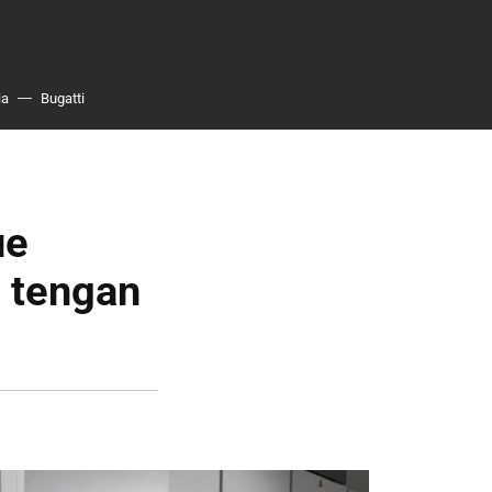
ia
Bugatti
ue
s tengan