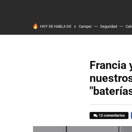
HOY SE HABLA DE
Camper
Seguridad
Cal
Francia 
nuestros
"batería
12 comentarios