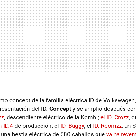
timo concept de la familia eléctrica ID de Volkswagen
resentación del
ID. Concept
y se amplió después co
zz
, descendiente eléctrico de la Kombi;
el ID. Crozz
, 
 ID.4
de producción; el
ID. Buggy
, el
ID. Roomzz
, un 
, una bestia eléctrica de 680 caballos que
ya ha reven