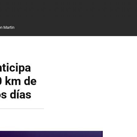
n Martin
ticipa
0 km de
s días