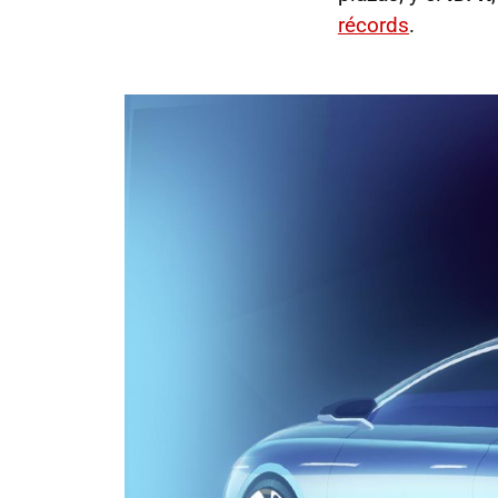
récords
.