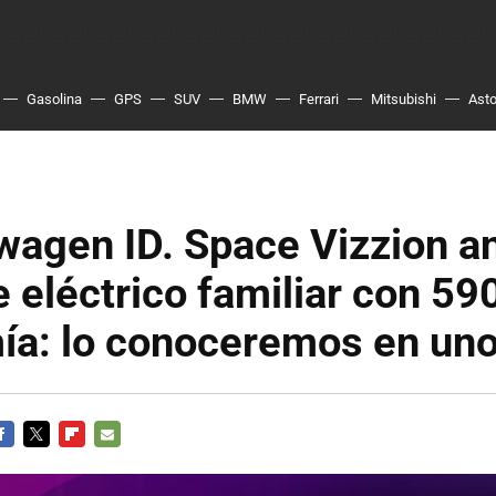
Gasolina
GPS
SUV
BMW
Ferrari
Mitsubishi
Asto
wagen ID. Space Vizzion an
 eléctrico familiar con 59
ía: lo conoceremos en uno
ACEBOOK
TWITTER
FLIPBOARD
E-
MAIL