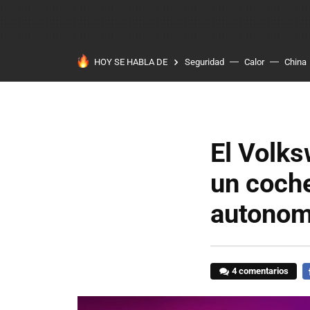
HOY SE HABLA DE
Seguridad
Calor
China
El Volks
un coche
autonom
4 comentarios
F