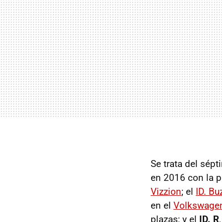
Se trata del sép
en 2016 con la p
Vizzion
; el
ID. Bu
en el
Volkswagen
plazas; y el
ID. R