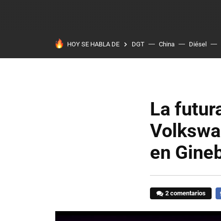
HOY SE HABLA DE
DGT
China
Diésel
La futur
Volkswag
en Gine
2 comentarios
F