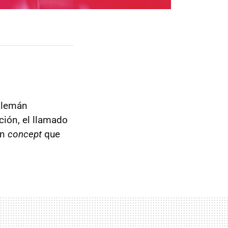
 alemán
ción, el llamado
un
concept
que