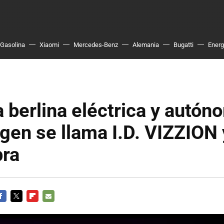
Gasolina
Xiaomi
Mercedes-Benz
Alemania
Bugatti
Energ
a berlina eléctrica y autón
en se llama I.D. VIZZION 
bra
ACEBOOK
TWITTER
FLIPBOARD
E-
MAIL