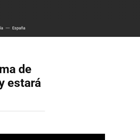
ía
España
oma de
y estará