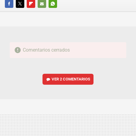
FACEBOOK
TWITTER
FLIPBOARD
E-
WHATSAPP
MAIL
Comentarios cerrados
VER
2 COMENTARIOS