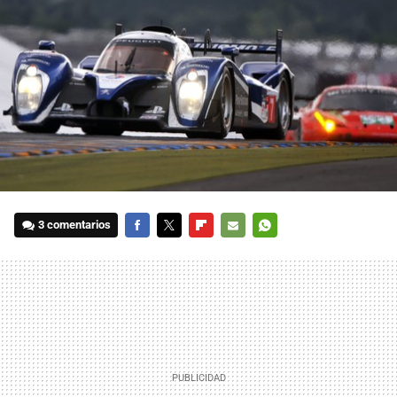
3 comentarios
FACEBOOK
TWITTER
FLIPBOARD
E-
WHATSAPP
MAIL