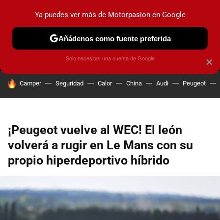
Ya puedes ver más de Motorpasion en Google
MENÚ
NUEVO
Añádenos como fuente preferida
PRUEBAS
COCHES ELÉCTRICOS
OBSERVATORIO
F1
Solo necesitas una cuenta de Google
×
HOY SE HABLA DE
Camper
Seguridad
Calor
China
Audi
Peugeot
¡Peugeot vuelve al WEC! El león
volverá a rugir en Le Mans con su
propio hiperdeportivo híbrido