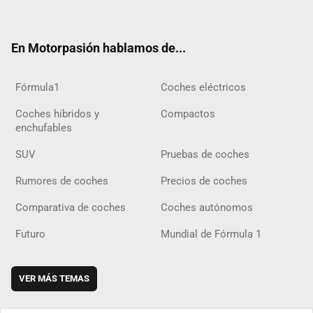
ter
ebo
ube
agra
gra
boar
ok
ok
m
m
d
En Motorpasión hablamos de...
Fórmula1
Coches eléctricos
Coches híbridos y
Compactos
enchufables
SUV
Pruebas de coches
Rumores de coches
Precios de coches
Comparativa de coches
Coches autónomos
Futuro
Mundial de Fórmula 1
VER MÁS TEMAS