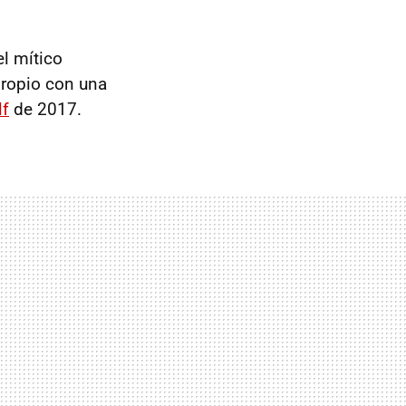
el mítico
propio con una
lf
de 2017.