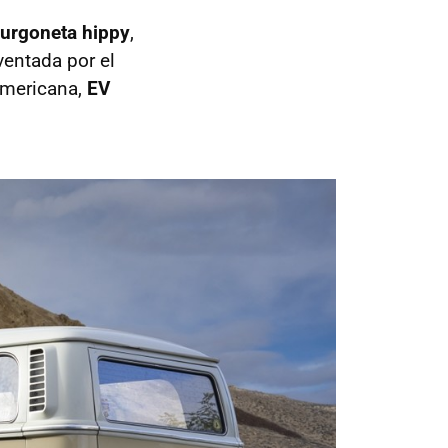
furgoneta hippy
,
ventada por el
 americana,
EV