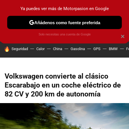
Ya puedes ver más de Motorpasion en Google
PRUEBAS
COCHES ELÉCTRICOS
OBSERVATORIO
F1
Añádenos como fuente preferida
Solo necesitas una cuenta de Google
×
HOY SE HABLA DE
Seguridad
Calor
China
Gasolina
GPS
BMW
F
Volkswagen convierte al clásico
Escarabajo en un coche eléctrico de
82 CV y 200 km de autonomía