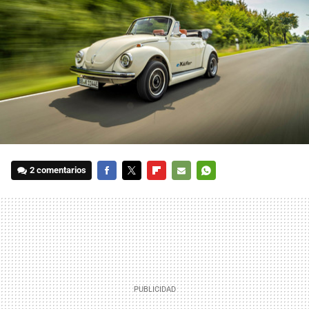
2 comentarios
FACEBOOK
TWITTER
FLIPBOARD
E-
WHATSAPP
MAIL