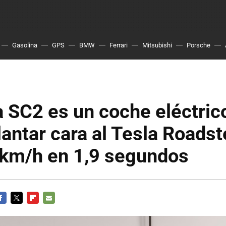
Gasolina
GPS
BMW
Ferrari
Mitsubishi
Porsche
 SC2 es un coche eléctric
lantar cara al Tesla Roadst
 km/h en 1,9 segundos
ACEBOOK
TWITTER
FLIPBOARD
E-
MAIL