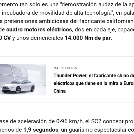
mento tan solo es una "demostración audaz de la ap
ncubadora de movilidad de alta tecnología", en pala
s pretensiones ambiciosas del fabricante california
 de
cuatro motores eléctricos
, dos en cada eje, capac
0 CV
y unos demenciales
14.000 Nm de par
.
EN XATAKA
Thunder Power, el fabricante chino 
eléctricos que tiene en la mira a Eur
China
fase de aceleración de 0-96 km/h, el SC2 concept pr
 menos de
1,9 segundos
, un guarismo espectacular co