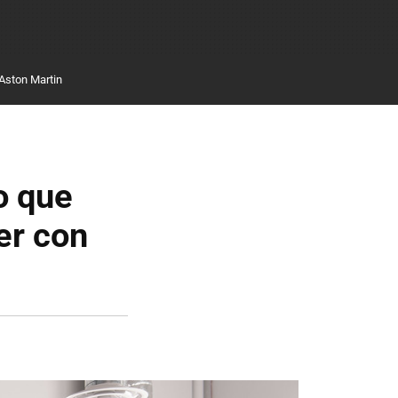
Aston Martin
o que
er con