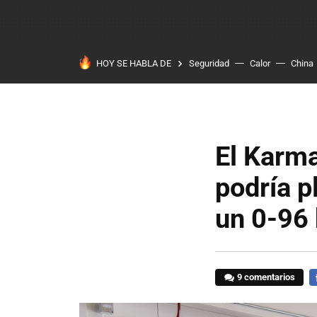
HOY SE HABLA DE
Seguridad
Calor
China
El Karma
podría p
un 0-96
9 comentarios
F