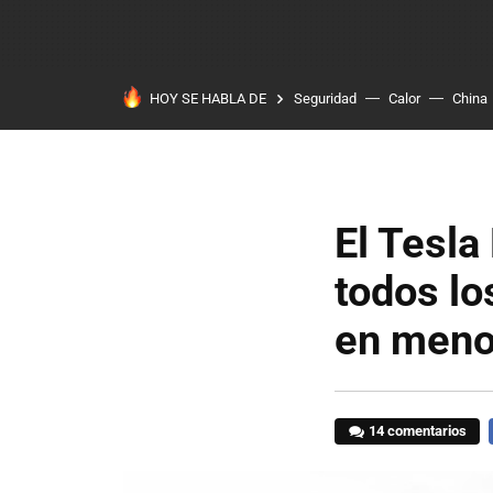
HOY SE HABLA DE
Seguridad
Calor
China
El Tesla
todos lo
en meno
14 comentarios