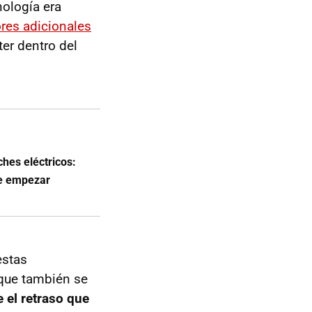
ología era
res adicionales
ter dentro del
ches eléctricos:
ue empezar
estas
nque también se
e el retraso que