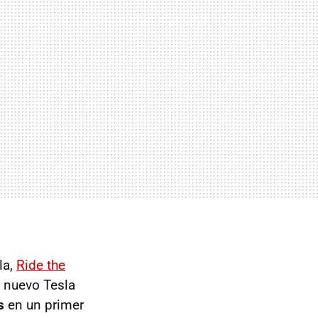
la,
Ride the
l nuevo Tesla
s
en un primer