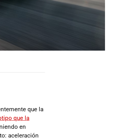
entemente que la
otipo que la
eniendo en
to: aceleración