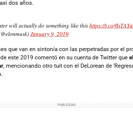
si dos años.
er will actually do something like this
https://t.co/fIsTAY
(@elonmusk)
January 9, 2019
es que van en sintonía con las perpetradas por el p
s de este 2019 comentó en su cuenta de Twitter que
e
ar
, mencionando otro tuit con el DeLorean de 'Regreso
o.