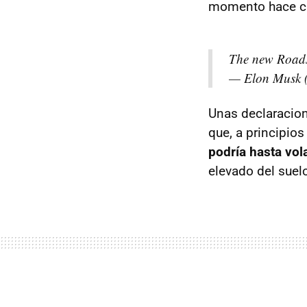
momento hace ca
The new Roadst
— Elon Musk 
Unas declaracion
que, a principio
podría hasta vol
elevado del suel