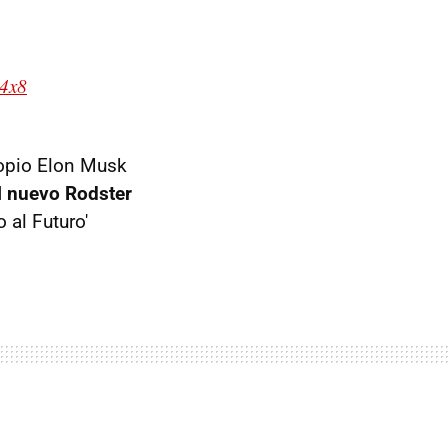
a4x8
ropio Elon Musk
l nuevo Rodster
 al Futuro'