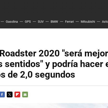
Gasolina
GPS
SUV
BMW
Ferrari
Mitsubishi
Asto
 Roadster 2020 "será mejor
s sentidos" y podría hacer 
s de 2,0 segundos
FACEBOOK
TWITTER
FLIPBOARD
E-
MAIL